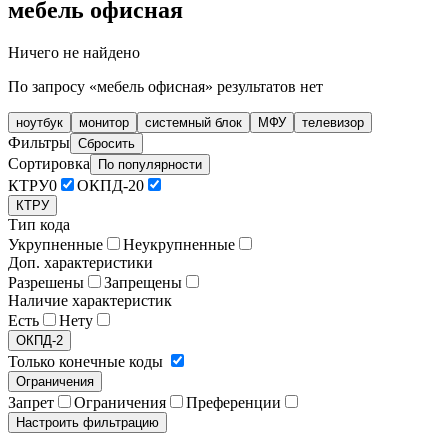
мебель офисная
Ничего не найдено
По запросу «мебель офисная» результатов нет
ноутбук
монитор
системный блок
МФУ
телевизор
Фильтры
Сбросить
Сортировка
По популярности
КТРУ
0
ОКПД-2
0
КТРУ
Тип кода
Укрупненные
Неукрупненные
Доп. характеристики
Разрешены
Запрещены
Наличие характеристик
Есть
Нету
ОКПД-2
Только конечные коды
Ограничения
Запрет
Ограничения
Преференции
Настроить фильтрацию