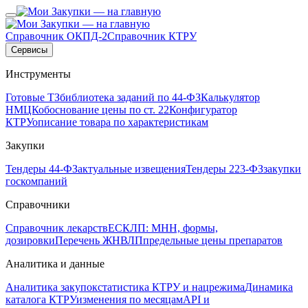
Справочник ОКПД-2
Справочник КТРУ
Сервисы
Инструменты
Готовые ТЗ
библиотека заданий по 44-ФЗ
Калькулятор
НМЦК
обоснование цены по ст. 22
Конфигуратор
КТРУ
описание товара по характеристикам
Закупки
Тендеры 44-ФЗ
актуальные извещения
Тендеры 223-ФЗ
закупки
госкомпаний
Справочники
Справочник лекарств
ЕСКЛП: МНН, формы,
дозировки
Перечень ЖНВЛП
предельные цены препаратов
Аналитика и данные
Аналитика закупок
статистика КТРУ и нацрежима
Динамика
каталога КТРУ
изменения по месяцам
API и