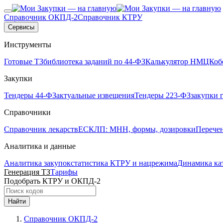
Справочник ОКПД-2
Справочник КТРУ
Сервисы
Инструменты
Готовые ТЗ
библиотека заданий по 44-ФЗ
Калькулятор НМЦК
об
Закупки
Тендеры 44-ФЗ
актуальные извещения
Тендеры 223-ФЗ
закупки 
Справочники
Справочник лекарств
ЕСКЛП: МНН, формы, дозировки
Перече
Аналитика и данные
Аналитика закупок
статистика КТРУ и нацрежима
Динамика ка
Генерация ТЗ
Тарифы
Подобрать КТРУ и ОКПД-2
Найти
Справочник ОКПД-2