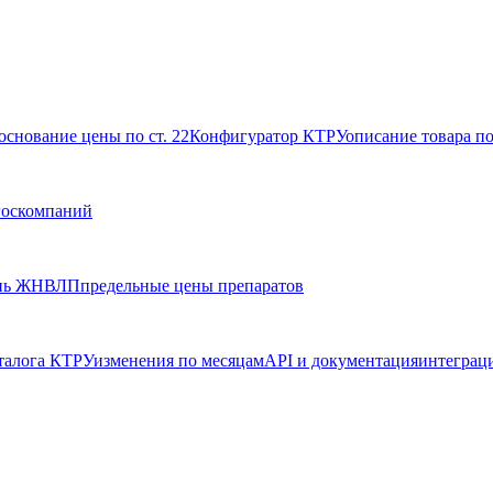
основание цены по ст. 22
Конфигуратор КТРУ
описание товара п
госкомпаний
нь ЖНВЛП
предельные цены препаратов
талога КТРУ
изменения по месяцам
API и документация
интеграц