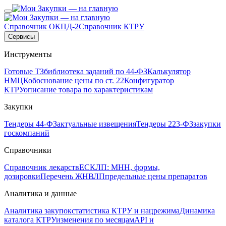
Справочник ОКПД-2
Справочник КТРУ
Сервисы
Инструменты
Готовые ТЗ
библиотека заданий по 44-ФЗ
Калькулятор
НМЦК
обоснование цены по ст. 22
Конфигуратор
КТРУ
описание товара по характеристикам
Закупки
Тендеры 44-ФЗ
актуальные извещения
Тендеры 223-ФЗ
закупки
госкомпаний
Справочники
Справочник лекарств
ЕСКЛП: МНН, формы,
дозировки
Перечень ЖНВЛП
предельные цены препаратов
Аналитика и данные
Аналитика закупок
статистика КТРУ и нацрежима
Динамика
каталога КТРУ
изменения по месяцам
API и