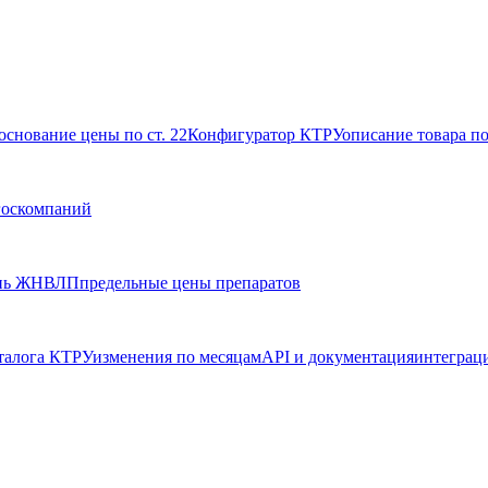
основание цены по ст. 22
Конфигуратор КТРУ
описание товара п
госкомпаний
нь ЖНВЛП
предельные цены препаратов
талога КТРУ
изменения по месяцам
API и документация
интеграц