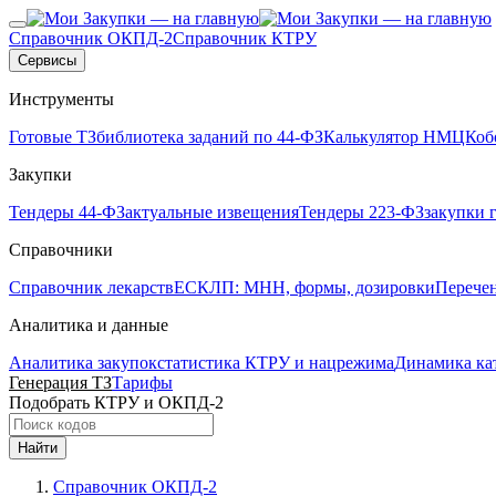
Справочник ОКПД-2
Справочник КТРУ
Сервисы
Инструменты
Готовые ТЗ
библиотека заданий по 44-ФЗ
Калькулятор НМЦК
об
Закупки
Тендеры 44-ФЗ
актуальные извещения
Тендеры 223-ФЗ
закупки 
Справочники
Справочник лекарств
ЕСКЛП: МНН, формы, дозировки
Перече
Аналитика и данные
Аналитика закупок
статистика КТРУ и нацрежима
Динамика ка
Генерация ТЗ
Тарифы
Подобрать КТРУ и ОКПД-2
Найти
Справочник ОКПД-2