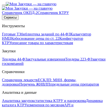
Справочник ОКПД-2
Справочник КТРУ
Сервисы
Инструменты
Готовые ТЗ
библиотека заданий по 44-ФЗ
Калькулятор
НМЦК
обоснование цены по ст. 22
Конфигуратор
КТРУ
описание товара по характеристикам
Закупки
Тендеры 44-ФЗ
актуальные извещения
Тендеры 223-ФЗ
закупки
госкомпаний
Справочники
Справочник лекарств
ЕСКЛП: МНН, формы,
дозировки
Перечень ЖНВЛП
предельные цены препаратов
Аналитика и данные
Аналитика закупок
статистика КТРУ и нацрежима
Динамика
каталога КТРУ
изменения по месяцам
API и