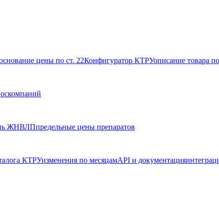
основание цены по ст. 22
Конфигуратор КТРУ
описание товара п
госкомпаний
нь ЖНВЛП
предельные цены препаратов
талога КТРУ
изменения по месяцам
API и документация
интеграц