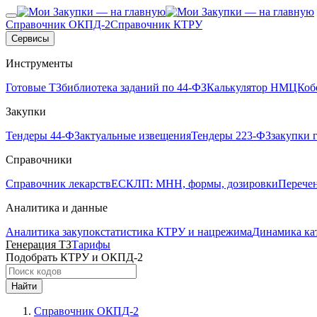
Справочник ОКПД-2
Справочник КТРУ
Сервисы
Инструменты
Готовые ТЗ
библиотека заданий по 44-ФЗ
Калькулятор НМЦК
об
Закупки
Тендеры 44-ФЗ
актуальные извещения
Тендеры 223-ФЗ
закупки 
Справочники
Справочник лекарств
ЕСКЛП: МНН, формы, дозировки
Перече
Аналитика и данные
Аналитика закупок
статистика КТРУ и нацрежима
Динамика ка
Генерация ТЗ
Тарифы
Подобрать КТРУ и ОКПД-2
Найти
Справочник ОКПД-2