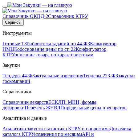
Справочник ОКПД-2
Справочник КТРУ
Сервисы
Инструменты
Готовые ТЗ
библиотека заданий по 44-ФЗ
Калькулятор
НМЦК
обоснование цены по ст. 22
Конфигуратор
КТРУ
описание товара по характеристикам
Закупки
Тендеры 44-ФЗ
актуальные извещения
Тендеры 223-ФЗ
закупки
госкомпаний
Справочники
Справочник лекарств
ЕСКЛП: МНН, формы,
дозировки
Перечень ЖНВЛП
предельные цены препаратов
Аналитика и данные
Аналитика закупок
статистика КТРУ и нацрежима
Динамика
каталога КТРУ
изменения по месяцам
API и