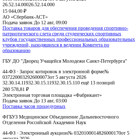
26.52.14.000
26.52.14.000
15 044,00 ₽
АО «Сбербанк-АСТ»
Подача заявок
До 12 авг, 09:00
Поставка товаров для обеспечения проведения спортивно-
патриотического слета среди студенческих спортивных
клубов государственных профессиональных образовательных
учреждений, находящихся в ведении Комитета по
образованию
ГБУ ДО "Дворец Учащейся Молодежи Санкт-Петербурга"
44-ФЗ
· Запрос котировок в электронной форме
№
0372200032926000073
от 5 августа 2026
32.30.14.119
32.30.15.119
32.30.15.110
ещё 13 позиций
280 578,81 ₽
Электронная торговая площадка «Фабрикант»
Подача заявок
До 13 авг, 03:00
Поставка часов процедурных
ФГБУЗ Медицинское Объединение Дальневосточного
Отделения Российской Академии Наук
44-ФЗ
· Электронный аукцион
№ 0320100014826000170
от 5
августа 2026