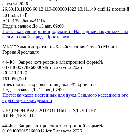
августа 2026
26.60.13.110
26.60.12.119-00000948
23.13.11.140
ещё 12 позиций
201 633,35 ₽
АО «Сбербанк-АСТ»
Подача заявок
До 13 авг, 09:00
Поставка сувенирной продукции «Наградные наручные часы
с символикой города Ярославля»
МКУ "Административно-Хозяйственная Служба Мэрии
Города Ярославля"
44-ФЗ
· Запрос котировок в электронной форме
№
0371300027826000098
от 5 августа 2026
26.52.12.120
161 950,00 ₽
Электронная торговая площадка «Фабрикант»
Подача заявок
До 12 авг, 07:00
Поставка часов настенных для нужд Седьмого кассационного
суда общей юрисдикции
СЕДЬМОЙ КАССАЦИОННЫЙ СУД ОБЩЕЙ
ЮРИСДИКЦИИ
44-ФЗ
· Запрос котировок в электронной форме
№
0169400001526000124
от 5 августа 2026