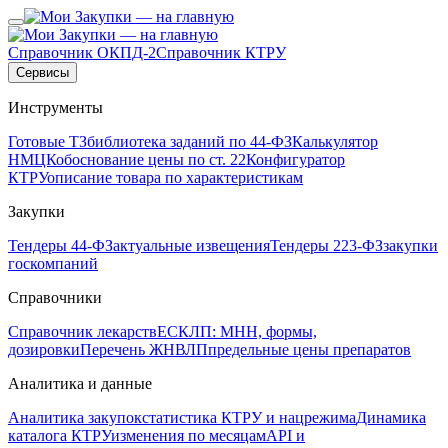
Справочник ОКПД-2
Справочник КТРУ
Сервисы
Инструменты
Готовые ТЗ
библиотека заданий по 44-ФЗ
Калькулятор
НМЦК
обоснование цены по ст. 22
Конфигуратор
КТРУ
описание товара по характеристикам
Закупки
Тендеры 44-ФЗ
актуальные извещения
Тендеры 223-ФЗ
закупки
госкомпаний
Справочники
Справочник лекарств
ЕСКЛП: МНН, формы,
дозировки
Перечень ЖНВЛП
предельные цены препаратов
Аналитика и данные
Аналитика закупок
статистика КТРУ и нацрежима
Динамика
каталога КТРУ
изменения по месяцам
API и