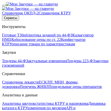
Справочник ОКПД-2
Справочник КТРУ
Сервисы
Инструменты
Готовые ТЗ
библиотека заданий по 44-ФЗ
Калькулятор
НМЦК
обоснование цены по ст. 22
Конфигуратор
КТРУ
описание товара по характеристикам
Закупки
Тендеры 44-ФЗ
актуальные извещения
Тендеры 223-ФЗ
закупки
госкомпаний
Справочники
Справочник лекарств
ЕСКЛП: МНН, формы,
дозировки
Перечень ЖНВЛП
предельные цены препаратов
Аналитика и данные
Аналитика закупок
статистика КТРУ и нацрежима
Динамика
каталога КТРУ
изменения по месяцам
API и