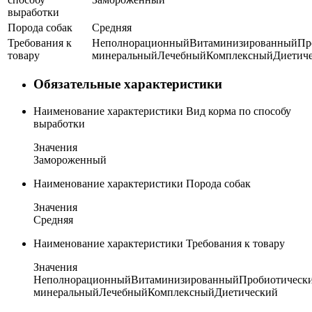
выработки
Порода собак
Средняя
Требования к
Неполнорационный
Витаминизированный
Пр
товару
минеральный
Лечебный
Комплексный
Диетич
Обязательные характеристики
Наименование характеристики
Вид корма по способу
выработки
Значения
Замороженный
Наименование характеристики
Порода собак
Значения
Средняя
Наименование характеристики
Требования к товару
Значения
Неполнорационный
Витаминизированный
Пробиотическ
минеральный
Лечебный
Комплексный
Диетический