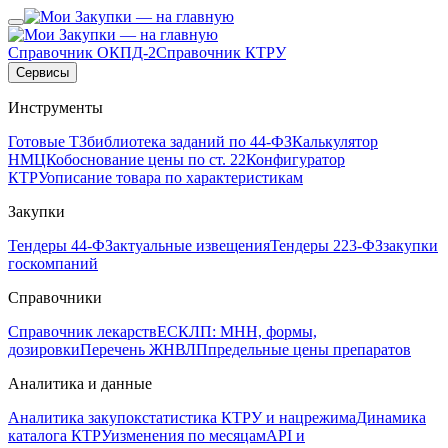
Справочник ОКПД-2
Справочник КТРУ
Сервисы
Инструменты
Готовые ТЗ
библиотека заданий по 44-ФЗ
Калькулятор
НМЦК
обоснование цены по ст. 22
Конфигуратор
КТРУ
описание товара по характеристикам
Закупки
Тендеры 44-ФЗ
актуальные извещения
Тендеры 223-ФЗ
закупки
госкомпаний
Справочники
Справочник лекарств
ЕСКЛП: МНН, формы,
дозировки
Перечень ЖНВЛП
предельные цены препаратов
Аналитика и данные
Аналитика закупок
статистика КТРУ и нацрежима
Динамика
каталога КТРУ
изменения по месяцам
API и