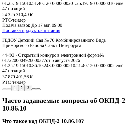
01.25.19.150
10.51.40.120-00000002
01.25.19.190-00000010
ещё
47 позиций
24 325 310,49 ₽
РТС-тендер
Подача заявок
До 17 авг, 09:00
Поставка продуктов питания
ГБДОУ Детский Сад № 70 Комбинированного Вида
Приморского Района Санкт-Петербурга
44-ФЗ
· Открытый конкурс в электронной форме
№
0172200004926000377
от 5 августа 2026
01.25.19.150
10.86.10.243-00000002
10.51.40.120-00000002
ещё
47 позиций
37 879 491,56 ₽
РТС-тендер
1
2
3
Часто задаваемые вопросы об ОКПД-2
10.86.10
Что такое код ОКПД-2 10.86.10?