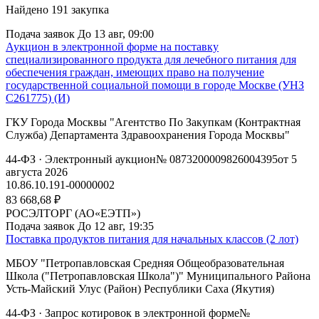
Найдено
191
закупка
Подача заявок
До 13 авг, 09:00
Аукцион в электронной форме на поставку
специализированного продукта для лечебного питания для
обеспечения граждан, имеющих право на получение
государственной социальной помощи в городе Москве (УНЗ
С261775) (И)
ГКУ Города Москвы "Агентство По Закупкам (Контрактная
Служба) Департамента Здравоохранения Города Москвы"
44-ФЗ
· Электронный аукцион
№ 0873200009826004395
от 5
августа 2026
10.86.10.191-00000002
83 668,68 ₽
РОСЭЛТОРГ (АО«ЕЭТП»)
Подача заявок
До 12 авг, 19:35
Поставка продуктов питания для начальных классов (2 лот)
МБОУ "Петропавловская Средняя Общеобразовательная
Школа ("Петропавловская Школа")" Муниципального Района
Усть-Майский Улус (Район) Республики Саха (Якутия)
44-ФЗ
· Запрос котировок в электронной форме
№