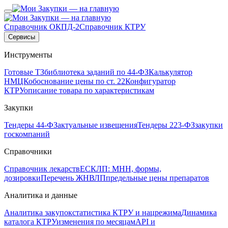
Справочник ОКПД-2
Справочник КТРУ
Сервисы
Инструменты
Готовые ТЗ
библиотека заданий по 44-ФЗ
Калькулятор
НМЦК
обоснование цены по ст. 22
Конфигуратор
КТРУ
описание товара по характеристикам
Закупки
Тендеры 44-ФЗ
актуальные извещения
Тендеры 223-ФЗ
закупки
госкомпаний
Справочники
Справочник лекарств
ЕСКЛП: МНН, формы,
дозировки
Перечень ЖНВЛП
предельные цены препаратов
Аналитика и данные
Аналитика закупок
статистика КТРУ и нацрежима
Динамика
каталога КТРУ
изменения по месяцам
API и