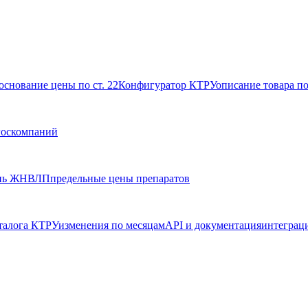
основание цены по ст. 22
Конфигуратор КТРУ
описание товара п
госкомпаний
нь ЖНВЛП
предельные цены препаратов
талога КТРУ
изменения по месяцам
API и документация
интеграц