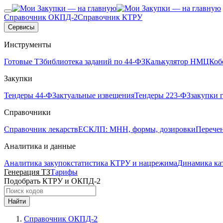
Справочник ОКПД-2
Справочник КТРУ
Сервисы
Инструменты
Готовые ТЗ
библиотека заданий по 44-ФЗ
Калькулятор НМЦК
об
Закупки
Тендеры 44-ФЗ
актуальные извещения
Тендеры 223-ФЗ
закупки 
Справочники
Справочник лекарств
ЕСКЛП: МНН, формы, дозировки
Перече
Аналитика и данные
Аналитика закупок
статистика КТРУ и нацрежима
Динамика ка
Генерация ТЗ
Тарифы
Подобрать КТРУ и ОКПД-2
Найти
Справочник ОКПД-2