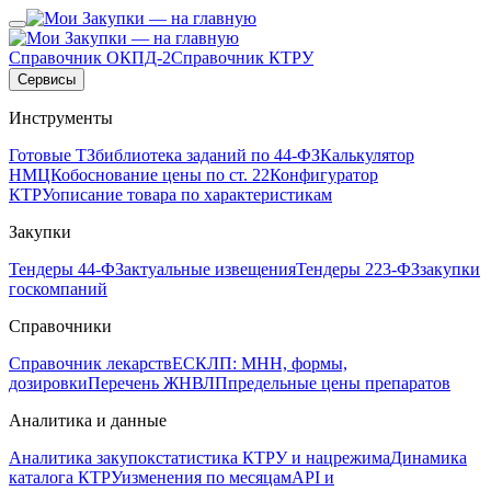
Справочник ОКПД-2
Справочник КТРУ
Сервисы
Инструменты
Готовые ТЗ
библиотека заданий по 44-ФЗ
Калькулятор
НМЦК
обоснование цены по ст. 22
Конфигуратор
КТРУ
описание товара по характеристикам
Закупки
Тендеры 44-ФЗ
актуальные извещения
Тендеры 223-ФЗ
закупки
госкомпаний
Справочники
Справочник лекарств
ЕСКЛП: МНН, формы,
дозировки
Перечень ЖНВЛП
предельные цены препаратов
Аналитика и данные
Аналитика закупок
статистика КТРУ и нацрежима
Динамика
каталога КТРУ
изменения по месяцам
API и