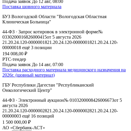
Подача заявок
До 12 авг, 08:00
Поставка шовного материала
БУЗ Вологодской Области "Вологодская Областная
Клиническая Больница"
44-ФЗ
· Запрос котировок в электронной форме
№
0330200016826000415
от 5 августа 2026
21.20.24.120-00000018
21.20.24.120-00000018
21.20.24.120-
00000018
ещё 3 позиции
194 008,00 ₽
РТС-тендер
Подача заявок
До 14 авг, 07:00
Поставка расходного материала медицинского назначения на
2026г. (шовный материал)
ГБУ Республики Дагестан "Республиканский
Онкологический Центр"
44-ФЗ
· Электронный аукцион
№ 0103200008426006673
от 5
августа 2026
21.20.24.120-00000028
21.20.24.120-00000028
21.20.24.120-
00000003
ещё 16 позиций
1 500 000,00 ₽
АО «Сбербанк-АСТ»