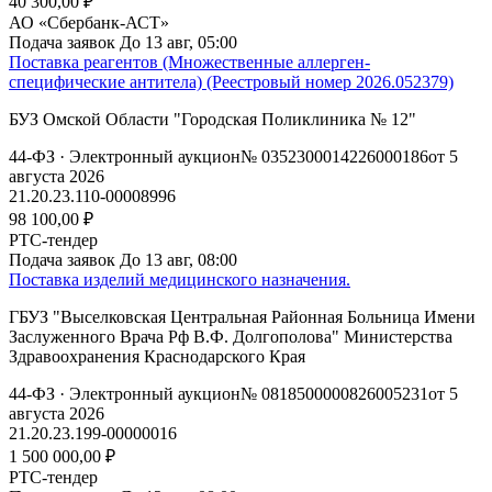
40 300,00 ₽
АО «Сбербанк-АСТ»
Подача заявок
До 13 авг, 05:00
Поставка реагентов (Множественные аллерген-
специфические антитела) (Реестровый номер 2026.052379)
БУЗ Омской Области "Городская Поликлиника № 12"
44-ФЗ
· Электронный аукцион
№ 0352300014226000186
от 5
августа 2026
21.20.23.110-00008996
98 100,00 ₽
РТС-тендер
Подача заявок
До 13 авг, 08:00
Поставка изделий медицинского назначения.
ГБУЗ "Выселковская Центральная Районная Больница Имени
Заслуженного Врача Рф В.Ф. Долгополова" Министерства
Здравоохранения Краснодарского Края
44-ФЗ
· Электронный аукцион
№ 0818500000826005231
от 5
августа 2026
21.20.23.199-00000016
1 500 000,00 ₽
РТС-тендер