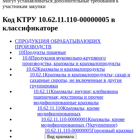
Могут устанавливаться дополнительные требования к
участникам закупки
Код КТРУ 10.62.11.110-00000005 в
классификаторе
C
ПРОДУКЦИЯ ОБРАБАТЫВАЮЩИХ
ПРОИЗВОДСТВ
10
Продукты пищевые
10.6
Продукция мукомольно-крупяного
производства, крахмалы и крахмалопродукты
10.62
Крахмалы и крахмалопродукты
10.62.1
Крахмалы и крахмалопродукты; сахар и
сахарные сиропы, не включенные в другие
группировки
10.62.11
Крахмалы; инулин; клейковина
пшеничная; декстрины и прочие
модифицированные крахмалы
10.62.11.110
Крахмалы, кроме
модифицированных
10.62.11.110-00000001
Крахмалы, кроме
модифицированных (Укрупненное)
10.62.11.110-00000005
Гороховый крахмал
Вид крахмала