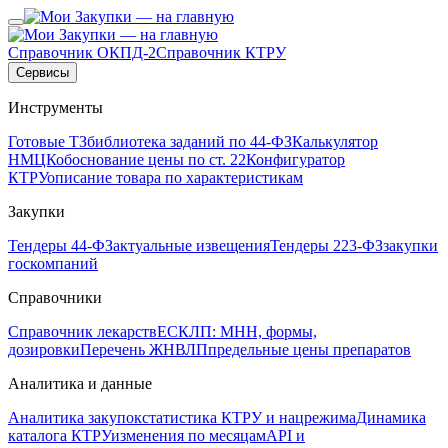
Справочник ОКПД-2
Справочник КТРУ
Сервисы
Инструменты
Готовые ТЗ
библиотека заданий по 44-ФЗ
Калькулятор
НМЦК
обоснование цены по ст. 22
Конфигуратор
КТРУ
описание товара по характеристикам
Закупки
Тендеры 44-ФЗ
актуальные извещения
Тендеры 223-ФЗ
закупки
госкомпаний
Справочники
Справочник лекарств
ЕСКЛП: МНН, формы,
дозировки
Перечень ЖНВЛП
предельные цены препаратов
Аналитика и данные
Аналитика закупок
статистика КТРУ и нацрежима
Динамика
каталога КТРУ
изменения по месяцам
API и