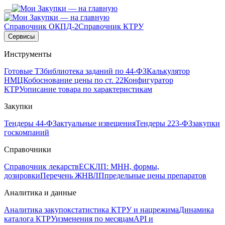
Справочник ОКПД-2
Справочник КТРУ
Сервисы
Инструменты
Готовые ТЗ
библиотека заданий по 44-ФЗ
Калькулятор
НМЦК
обоснование цены по ст. 22
Конфигуратор
КТРУ
описание товара по характеристикам
Закупки
Тендеры 44-ФЗ
актуальные извещения
Тендеры 223-ФЗ
закупки
госкомпаний
Справочники
Справочник лекарств
ЕСКЛП: МНН, формы,
дозировки
Перечень ЖНВЛП
предельные цены препаратов
Аналитика и данные
Аналитика закупок
статистика КТРУ и нацрежима
Динамика
каталога КТРУ
изменения по месяцам
API и