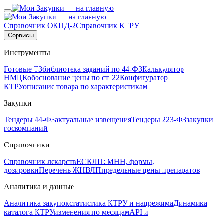
Справочник ОКПД-2
Справочник КТРУ
Сервисы
Инструменты
Готовые ТЗ
библиотека заданий по 44-ФЗ
Калькулятор
НМЦК
обоснование цены по ст. 22
Конфигуратор
КТРУ
описание товара по характеристикам
Закупки
Тендеры 44-ФЗ
актуальные извещения
Тендеры 223-ФЗ
закупки
госкомпаний
Справочники
Справочник лекарств
ЕСКЛП: МНН, формы,
дозировки
Перечень ЖНВЛП
предельные цены препаратов
Аналитика и данные
Аналитика закупок
статистика КТРУ и нацрежима
Динамика
каталога КТРУ
изменения по месяцам
API и