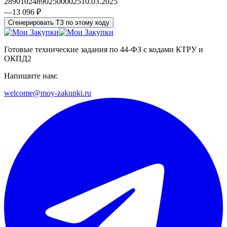
2890102489025000025
10.03.2025
—
13 096 ₽
Сгенерировать ТЗ по этому коду
Готовые технические задания по 44-ФЗ с кодами КТРУ и
ОКПД2
Напишите нам:
welcome@moy-zakupki.ru