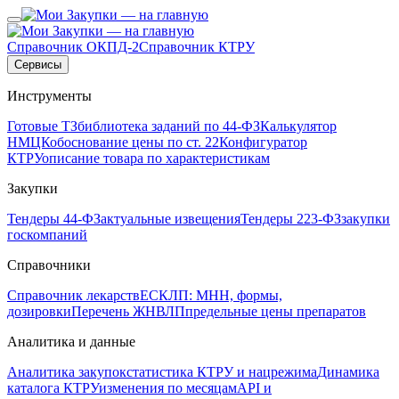
Справочник ОКПД-2
Справочник КТРУ
Сервисы
Инструменты
Готовые ТЗ
библиотека заданий по 44-ФЗ
Калькулятор
НМЦК
обоснование цены по ст. 22
Конфигуратор
КТРУ
описание товара по характеристикам
Закупки
Тендеры 44-ФЗ
актуальные извещения
Тендеры 223-ФЗ
закупки
госкомпаний
Справочники
Справочник лекарств
ЕСКЛП: МНН, формы,
дозировки
Перечень ЖНВЛП
предельные цены препаратов
Аналитика и данные
Аналитика закупок
статистика КТРУ и нацрежима
Динамика
каталога КТРУ
изменения по месяцам
API и