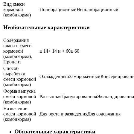
Вид смеси
кормовой
Полнорационный
Неполнорационный
(комбикорма)
Необязательные характеристики
Содержания
влаги в смеси
кормовой
≤ 14
> 14 и < 60
≥ 60
(комбикорма),
Процент
Способ
выработки
Охлажденный
Замороженный
Консервирован
смеси кормовой
(комбикорма)
Форма выпуска
смеси кормовой
Рассыпная
Гранулированная
Экспандированна
(комбикорма)
Назначение
смеси кормовой
Для роста и разведения
Для содержания
(комбикорма)
Обязательные характеристики