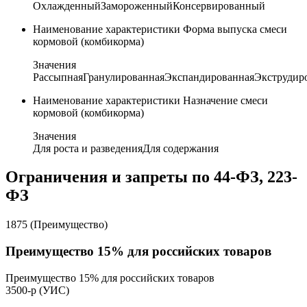
Охлажденный
Замороженный
Консервированный
Наименование характеристики
Форма выпуска смеси
кормовой (комбикорма)
Значения
Рассыпная
Гранулированная
Экспандированная
Экструдир
Наименование характеристики
Назначение смеси
кормовой (комбикорма)
Значения
Для роста и разведения
Для содержания
Ограничения и запреты по 44-ФЗ, 223-
ФЗ
1875 (Преимущество)
Преимущество 15% для российских товаров
Преимущество 15% для российских товаров
3500-р (УИС)