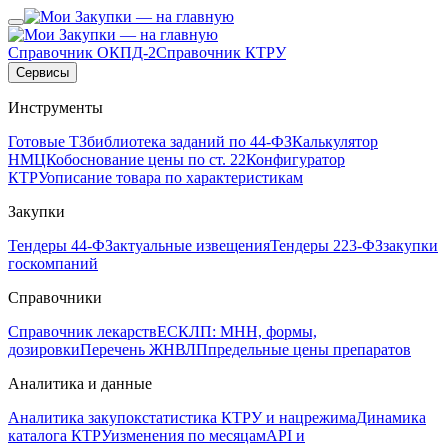
Справочник ОКПД-2
Справочник КТРУ
Сервисы
Инструменты
Готовые ТЗ
библиотека заданий по 44-ФЗ
Калькулятор
НМЦК
обоснование цены по ст. 22
Конфигуратор
КТРУ
описание товара по характеристикам
Закупки
Тендеры 44-ФЗ
актуальные извещения
Тендеры 223-ФЗ
закупки
госкомпаний
Справочники
Справочник лекарств
ЕСКЛП: МНН, формы,
дозировки
Перечень ЖНВЛП
предельные цены препаратов
Аналитика и данные
Аналитика закупок
статистика КТРУ и нацрежима
Динамика
каталога КТРУ
изменения по месяцам
API и