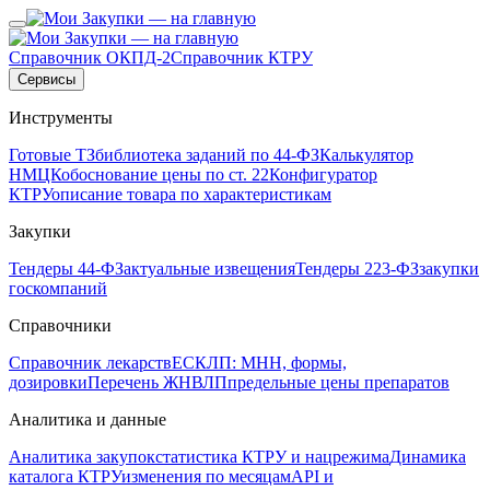
Справочник ОКПД-2
Справочник КТРУ
Сервисы
Инструменты
Готовые ТЗ
библиотека заданий по 44-ФЗ
Калькулятор
НМЦК
обоснование цены по ст. 22
Конфигуратор
КТРУ
описание товара по характеристикам
Закупки
Тендеры 44-ФЗ
актуальные извещения
Тендеры 223-ФЗ
закупки
госкомпаний
Справочники
Справочник лекарств
ЕСКЛП: МНН, формы,
дозировки
Перечень ЖНВЛП
предельные цены препаратов
Аналитика и данные
Аналитика закупок
статистика КТРУ и нацрежима
Динамика
каталога КТРУ
изменения по месяцам
API и