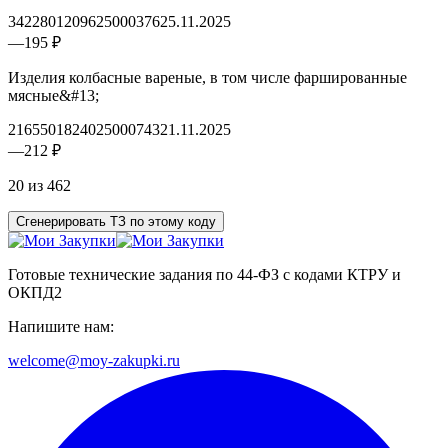
3422801209625000376
25.11.2025
—
195 ₽
Изделия колбасные вареные, в том числе фаршированные
мясные&#13;
2165501824025000743
21.11.2025
—
212 ₽
20 из 462
Сгенерировать ТЗ по этому коду
Готовые технические задания по 44-ФЗ с кодами КТРУ и
ОКПД2
Напишите нам:
welcome@moy-zakupki.ru