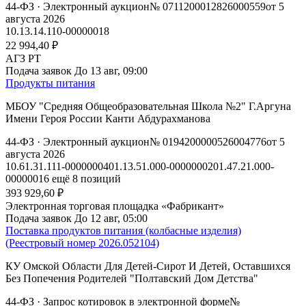
44-ФЗ
· Электронный аукцион
№ 0711200012826000559
от 5
августа 2026
10.13.14.110-00000018
22 994,40 ₽
АГЗ РТ
Подача заявок
До 13 авг, 09:00
Продукты питания
МБОУ "Средняя Общеобразовательная Школа №2" Г.Аргуна
Имени Героя России Канти Абдурахманова
44-ФЗ
· Электронный аукцион
№ 0194200000526004776
от 5
августа 2026
10.61.31.111-00000004
01.13.51.000-00000002
01.47.21.000-
00000016
ещё 8 позиций
393 929,60 ₽
Электронная торговая площадка «Фабрикант»
Подача заявок
До 12 авг, 05:00
Поставка продуктов питания (колбасные изделия)
(Реестровый номер 2026.052104)
КУ Омской Области Для Детей-Сирот И Детей, Оставшихся
Без Попечения Родителей "Полтавский Дом Детства"
44-ФЗ
· Запрос котировок в электронной форме
№