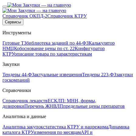
Справочник ОКПД-2
Справочник КТРУ
Сервисы
Инструменты
Готовые ТЗ
библиотека заданий по 44-ФЗ
Калькулятор
НМЦК
обоснование цены по ст. 22
Конфигуратор
КТРУ
описание товара по характеристикам
Закупки
Тендеры 44-ФЗ
актуальные извещения
Тендеры 223-ФЗ
закупки
госкомпаний
Справочники
Справочник лекарств
ЕСКЛП: МНН, формы,
дозировки
Перечень ЖНВЛП
предельные цены препаратов
Аналитика и данные
Аналитика закупок
статистика КТРУ и нацрежима
Динамика
каталога КТРУ
изменения по месяцам
API и