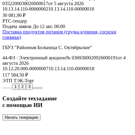
0352200038026000017
от 5 августа 2026
10.13.14.110-00000002
10.13.14.110-00000018
30 081,90 ₽
РТС-тендер
Подача заявок
До 12 авг, 06:00
Поставка продуктов питания (грудка куриная, сосиски
говяжьи)
ГБУЗ "Районная Больница С. Октябрьское"
44-ФЗ
· Электронный аукцион
№ 0369300020926000191
от 4
августа 2026
10.12.20.000-00000007
10.13.14.110-00000018
117 584,50 ₽
ЭТП ТЭК-Торг
1
2
3
Создайте техзадание
с помощью ИИ
Начать генерацию