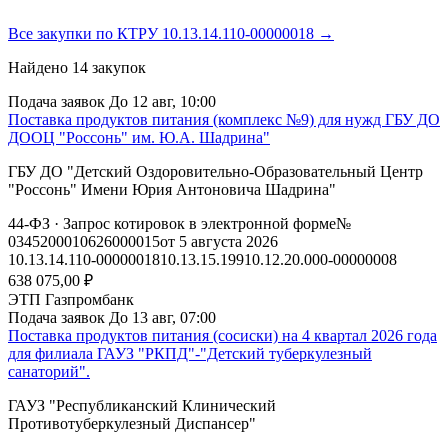
Все закупки по КТРУ 10.13.14.110-00000018 →
Найдено
14
закупок
Подача заявок
До 12 авг, 10:00
Поставка продуктов питания (комплекс №9) для нужд ГБУ ДО
ДООЦ "Россонь" им. Ю.А. Шадрина"
ГБУ ДО "Детский Оздоровительно-Образовательный Центр
"Россонь" Имени Юрия Антоновича Шадрина"
44-ФЗ
· Запрос котировок в электронной форме
№
0345200010626000015
от 5 августа 2026
10.13.14.110-00000018
10.13.15.199
10.12.20.000-00000008
638 075,00 ₽
ЭТП Газпромбанк
Подача заявок
До 13 авг, 07:00
Поставка продуктов питания (сосиски) на 4 квартал 2026 года
для филиала ГАУЗ "РКПД"-"Детский туберкулезный
санаторий".
ГАУЗ "Республиканский Клинический
Противотуберкулезный Диспансер"