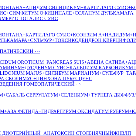
КА МОНТАНА+АЦИДУМ СИЛИЦИКУМ+КАРТИЛАГО СУИС+
ИС+СИМФИТУМ ОФИЦИНАЛЕ+СОЛАНУМ ДУЛЬКАМАРА+
МБРИО ТОТАЛИС СУИС
КА МОНТАНА+КАРТИЛАГО СУИС+КОЭНЗИМ А+НАДИДУМ
ЛЬКАМАРА+СУЛЬФУР+ТОКСИКОДЕНДРОН КВЕРЦИФОЛ
АТИЧЕСКИЙ · ~
ACIDUM OROTICUM+PANCREAS SUIS+АВЕНА САТИВА+
СТАМИНУМ+ДУОДЕНУМ СУИС+КАЛЬЦИУМ КАРБОНИКУМ
IDONIUM MAJUS+СИЛИБУМ МАРИАНУМ+СУЛЬФУР+ТА
А СКОЛИМУС+ЦИНХОНА ПУБЕСЦЕНС
ВЕДЕНИЯ ГОМЕОПАТИЧЕСКИЙ · ~
+САБАЛЬ СЕРРУЛАТУМ+СЕЛЕНИУМ+ТУРНЕРА ДИФФУЗ
TUM+АЗА ФЕТИДА+ГИДРАРГИРУМ ОКСИДАТУМ РУБРУМ
ИН ДИФТЕРИЙНЫЙ+АНАТОКСИН СТОЛБНЯЧНЫЙ
ЖНВЛП