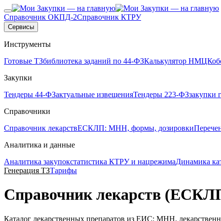
Справочник ОКПД-2
Справочник КТРУ
Сервисы
Инструменты
Готовые ТЗ
библиотека заданий по 44-ФЗ
Калькулятор НМЦК
об
Закупки
Тендеры 44-ФЗ
актуальные извещения
Тендеры 223-ФЗ
закупки 
Справочники
Справочник лекарств
ЕСКЛП: МНН, формы, дозировки
Перече
Аналитика и данные
Аналитика закупок
статистика КТРУ и нацрежима
Динамика ка
Генерация ТЗ
Тарифы
Справочник лекарств (ЕСКЛ
Каталог лекарственных препаратов из ЕИС: МНН, лекарствен