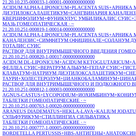
21.20.10.235-000033-1-00001-0000000000000
ACIDUM ALPHA-LIPONICUM+PLACENTA SUIS+АРНИ
ДИЭТИЛОКСАЛАЦЕТИКУМ+САНГВИНАРИЯ КАНАДЕНЗ
КВЕРЦИФОЛИУМ+ФУНИКУЛУС УМБИЛИКАЛИС СУИС+Э
МАЗЬ ГОМЕОПАТИЧЕСКАЯ · ~
21.20.10.251-000819-1-00014-0000000000000
ACIDUM ALPHA-LIPONICUM+PLACENTA SUIS+АРНИ
КАНАДЕНЗИС+СИМФИТУМ ОФИЦИНАЛЕ+СОЛАНУМ ДУ
ТОТАЛИС СУИС
РАСТВОР ДЛЯ ВНУТРИМЫШЕЧНОГО ВВЕДЕНИЯ ГОМЕОП
21.20.10.251-000820-1-00017-0000000000000
ACIDUM DL-LIPONICUM+ACIDUM KETOGLUTARICUM+
ФЕЛЛЕА СУИС+ВЕРАТРУМ АЛЬБУМ+ГЕПАР СУИС+ГИ
КЛАВАТУМ+НАТРИУМ ДИЭТИЛОКСАЛАЦЕТИКУМ+СHEL
ТАУРИ+ХОЛЕСТЕРОЛУМ+ЦИАНКОБАЛАМИНУМ+ЦИНАР
РАСТВОР ДЛЯ ВНУТРИМЫШЕЧНОГО И ПОДКОЖНОГО В
21.20.10.251-000812-1-00003-0000000000000
AGNUS-СASTUS+LYСOPODIUM+ИОХИМБИНУМ+КОНИУМ
ТАБЛЕТКИ ГОМЕОПАТИЧЕСКИЕ · ~
21.20.10.251-000763-1-00020-0000000000000
ARANEUS DIADEMATUS+HEKLA-LAVA+KALIUM JODA
СУЛЬФУРИКУМ+СТИЛЛИНГИА СИЛЬВАТИКА
ТАБЛЕТКИ ГОМЕОПАТИЧЕСКИЕ · ~
21.20.10.251-000777-1-00005-0000000000000
BORDETELLA PERTUSSIS+HBS-АНТИГЕНЫ+АНАТОКС