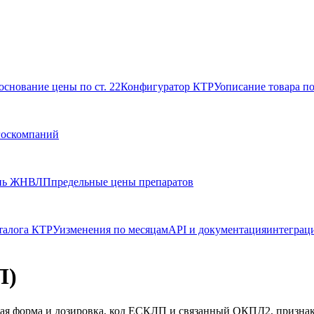
основание цены по ст. 22
Конфигуратор КТРУ
описание товара п
госкомпаний
нь ЖНВЛП
предельные цены препаратов
талога КТРУ
изменения по месяцам
API и документация
интеграц
П)
ная форма и дозировка, код ЕСКЛП и связанный ОКПД2, призна