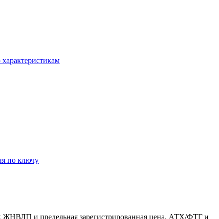
о характеристикам
ия по ключу
к ЖНВЛП и предельная зарегистрированная цена, АТХ/ФТГ и