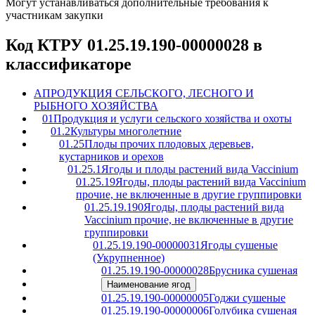
Могут устанавливаться дополнительные требования к
участникам закупки
Код КТРУ 01.25.19.190-00000028 в
классификаторе
A
ПРОДУКЦИЯ СЕЛЬСКОГО, ЛЕСНОГО И
РЫБНОГО ХОЗЯЙСТВА
01
Продукция и услуги сельского хозяйства и охоты
01.2
Культуры многолетние
01.25
Плоды прочих плодовых деревьев,
кустарников и орехов
01.25.1
Ягоды и плоды растений вида Vaccinium
01.25.19
Ягоды, плоды растений вида Vaccinium
прочие, не включенные в другие группировки
01.25.19.190
Ягоды, плоды растений вида
Vaccinium прочие, не включенные в другие
группировки
01.25.19.190-00000031
Ягоды сушеные
(Укрупненное)
01.25.19.190-00000028
Брусника сушеная
Наименование ягод
01.25.19.190-00000005
Годжи сушеные
01.25.19.190-00000006
Голубика сушеная