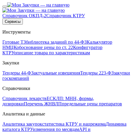
Справочник ОКПД-2
Справочник КТРУ
Сервисы
Инструменты
Готовые ТЗ
библиотека заданий по 44-ФЗ
Калькулятор
НМЦК
обоснование цены по ст. 22
Конфигуратор
КТРУ
описание товара по характеристикам
Закупки
Тендеры 44-ФЗ
актуальные извещения
Тендеры 223-ФЗ
закупки
госкомпаний
Справочники
Справочник лекарств
ЕСКЛП: МНН, формы,
дозировки
Перечень ЖНВЛП
предельные цены препаратов
Аналитика и данные
Аналитика закупок
статистика КТРУ и нацрежима
Динамика
каталога КТРУ
изменения по месяцам
API и