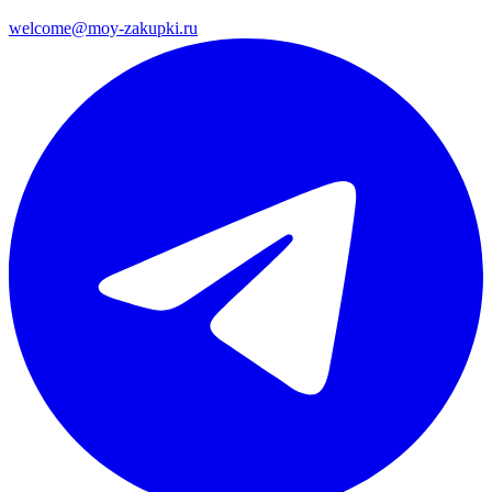
welcome@moy-zakupki.ru