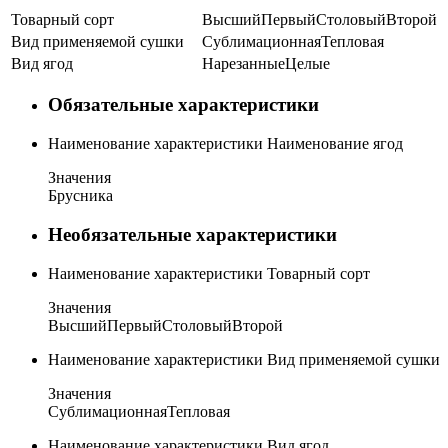
Товарный сорт
Высший
Первый
Столовый
Второй
Вид применяемой сушки
Сублимационная
Тепловая
Вид ягод
Нарезанные
Целые
Обязательные характеристики
Наименование характеристики
Наименование ягод
Значения
Брусника
Необязательные характеристики
Наименование характеристики
Товарный сорт
Значения
Высший
Первый
Столовый
Второй
Наименование характеристики
Вид применяемой сушки
Значения
Сублимационная
Тепловая
Наименование характеристики
Вид ягод