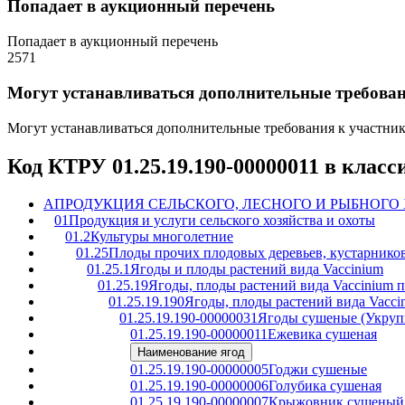
Попадает в аукционный перечень
Попадает в аукционный перечень
2571
Могут устанавливаться дополнительные требова
Могут устанавливаться дополнительные требования к участни
Код КТРУ 01.25.19.190-00000011 в клас
A
ПРОДУКЦИЯ СЕЛЬСКОГО, ЛЕСНОГО И РЫБНОГО
01
Продукция и услуги сельского хозяйства и охоты
01.2
Культуры многолетние
01.25
Плоды прочих плодовых деревьев, кустарников
01.25.1
Ягоды и плоды растений вида Vaccinium
01.25.19
Ягоды, плоды растений вида Vaccinium 
01.25.19.190
Ягоды, плоды растений вида Vacci
01.25.19.190-00000031
Ягоды сушеные (Укруп
01.25.19.190-00000011
Ежевика сушеная
Наименование ягод
01.25.19.190-00000005
Годжи сушеные
01.25.19.190-00000006
Голубика сушеная
01.25.19.190-00000007
Крыжовник сушеный