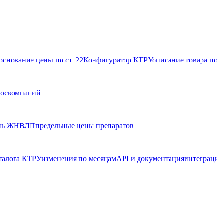
основание цены по ст. 22
Конфигуратор КТРУ
описание товара п
госкомпаний
нь ЖНВЛП
предельные цены препаратов
талога КТРУ
изменения по месяцам
API и документация
интеграц