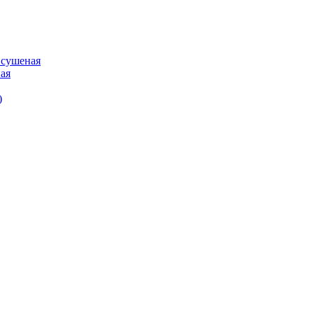
 сушеная
ая
)