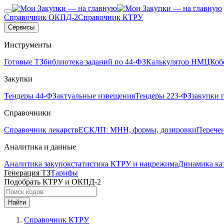
Справочник ОКПД-2
Справочник КТРУ
Сервисы
Инструменты
Готовые ТЗ
библиотека заданий по 44-ФЗ
Калькулятор НМЦК
об
Закупки
Тендеры 44-ФЗ
актуальные извещения
Тендеры 223-ФЗ
закупки 
Справочники
Справочник лекарств
ЕСКЛП: МНН, формы, дозировки
Перече
Аналитика и данные
Аналитика закупок
статистика КТРУ и нацрежима
Динамика ка
Генерация ТЗ
Тарифы
Подобрать КТРУ и ОКПД-2
Найти
Справочник КТРУ