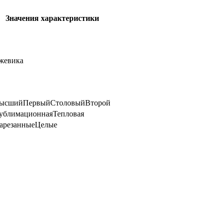
Значения характеристики
жевика
ысший
Первый
Столовый
Второй
ублимационная
Тепловая
арезанные
Целые