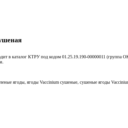
сушеная
ит в каталог КТРУ под кодом 01.25.19.190-00000011 (группа ОК
и.
леные ягоды, ягоды Vaccinium сушеные, сушеные ягоды Vaccini