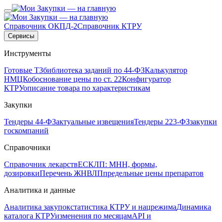
Справочник ОКПД-2
Справочник КТРУ
Сервисы
Инструменты
Готовые ТЗ
библиотека заданий по 44-ФЗ
Калькулятор
НМЦК
обоснование цены по ст. 22
Конфигуратор
КТРУ
описание товара по характеристикам
Закупки
Тендеры 44-ФЗ
актуальные извещения
Тендеры 223-ФЗ
закупки
госкомпаний
Справочники
Справочник лекарств
ЕСКЛП: МНН, формы,
дозировки
Перечень ЖНВЛП
предельные цены препаратов
Аналитика и данные
Аналитика закупок
статистика КТРУ и нацрежима
Динамика
каталога КТРУ
изменения по месяцам
API и