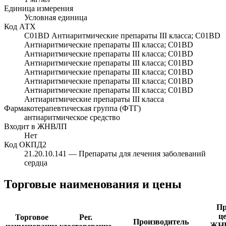
Единица измерения
Условная единица
Код АТХ
C01BD
Антиаритмические препараты III класса;
C01BD
Антиаритмические препараты III класса;
C01BD
Антиаритмические препараты III класса;
C01BD
Антиаритмические препараты III класса;
C01BD
Антиаритмические препараты III класса;
C01BD
Антиаритмические препараты III класса;
C01BD
Антиаритмические препараты III класса;
C01BD
Антиаритмические препараты III класса
Фармакотерапевтическая группа (ФТГ)
антиаритмическое средство
Входит в ЖНВЛП
Нет
Код ОКПД2
21.20.10.141
— Препараты для лечения заболеваний
сердца
Торговые наименования и цены
Пр
ц
Торговое
Рег.
Производитель
ЖН