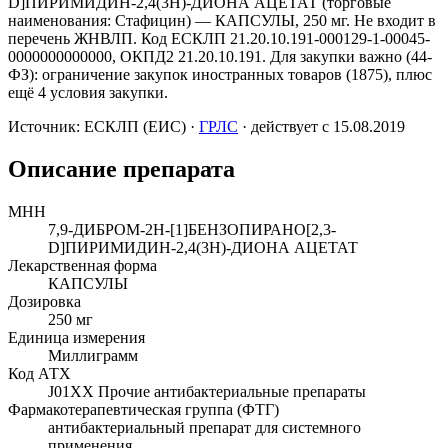
D]ПИРИМИДИН-2,4(3Н)-ДИОНА АЦЕТАТ (торговые
наименования: Стафицин) — КАПСУЛЫ, 250 мг. Не входит в
перечень ЖНВЛП. Код ЕСКЛП 21.20.10.191-000129-1-00045-
0000000000000, ОКПД2 21.20.10.191. Для закупки важно (44-
ФЗ): ограничение закупок иностранных товаров (1875), плюс
ещё 4 условия закупки.
Источник:
ЕСКЛП (ЕИС)
·
ГРЛС
· действует с 15.08.2019
Описание препарата
МНН
7,9-ДИБРОМ-2Н-[1]БЕНЗОПИРАНО[2,3-
D]ПИРИМИДИН-2,4(3Н)-ДИОНА АЦЕТАТ
Лекарственная форма
КАПСУЛЫ
Дозировка
250 мг
Единица измерения
Миллиграмм
Код АТХ
J01XX
Прочие антибактериальные препараты
Фармакотерапевтическая группа (ФТГ)
антибактериальный препарат для системного
применения