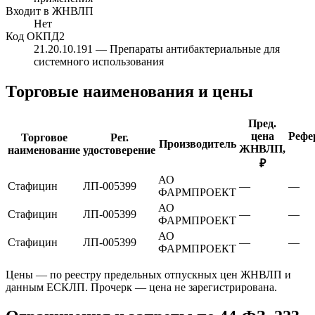
Входит в ЖНВЛП
Нет
Код ОКПД2
21.20.10.191
— Препараты антибактериальные для
системного использования
Торговые наименования и цены
Пред.
цена
Рефе
Торговое
Рег.
Производитель
ЖНВЛП,
наименование
удостоверение
₽
АО
Стафицин
ЛП-005399
—
—
ФАРМПРОЕКТ
АО
Стафицин
ЛП-005399
—
—
ФАРМПРОЕКТ
АО
Стафицин
ЛП-005399
—
—
ФАРМПРОЕКТ
Цены — по реестру предельных отпускных цен ЖНВЛП и
данным ЕСКЛП. Прочерк — цена не зарегистрирована.