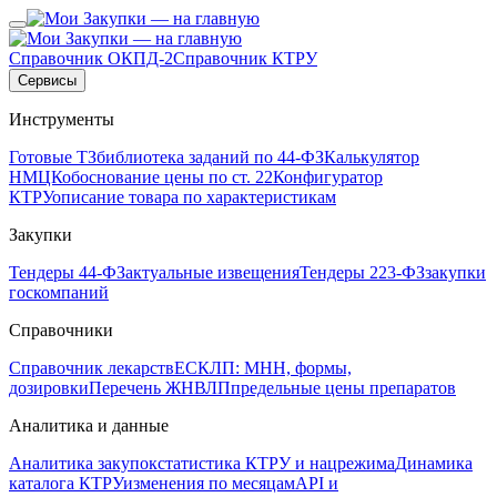
Справочник ОКПД-2
Справочник КТРУ
Сервисы
Инструменты
Готовые ТЗ
библиотека заданий по 44-ФЗ
Калькулятор
НМЦК
обоснование цены по ст. 22
Конфигуратор
КТРУ
описание товара по характеристикам
Закупки
Тендеры 44-ФЗ
актуальные извещения
Тендеры 223-ФЗ
закупки
госкомпаний
Справочники
Справочник лекарств
ЕСКЛП: МНН, формы,
дозировки
Перечень ЖНВЛП
предельные цены препаратов
Аналитика и данные
Аналитика закупок
статистика КТРУ и нацрежима
Динамика
каталога КТРУ
изменения по месяцам
API и