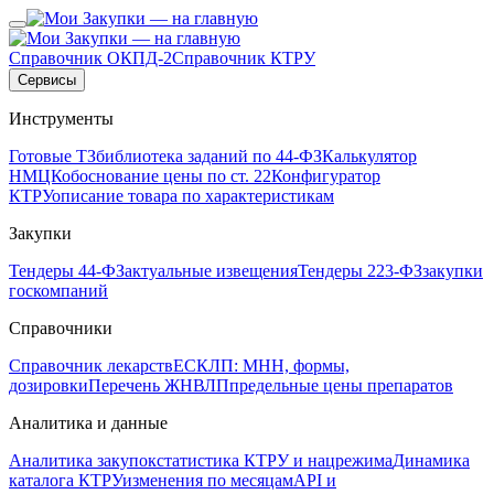
Справочник ОКПД-2
Справочник КТРУ
Сервисы
Инструменты
Готовые ТЗ
библиотека заданий по 44-ФЗ
Калькулятор
НМЦК
обоснование цены по ст. 22
Конфигуратор
КТРУ
описание товара по характеристикам
Закупки
Тендеры 44-ФЗ
актуальные извещения
Тендеры 223-ФЗ
закупки
госкомпаний
Справочники
Справочник лекарств
ЕСКЛП: МНН, формы,
дозировки
Перечень ЖНВЛП
предельные цены препаратов
Аналитика и данные
Аналитика закупок
статистика КТРУ и нацрежима
Динамика
каталога КТРУ
изменения по месяцам
API и