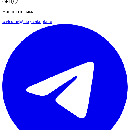
ОКПД2
Напишите нам:
welcome@moy-zakupki.ru