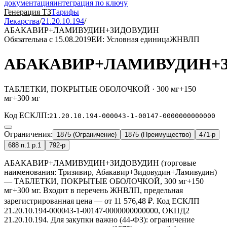
документация
интеграция по ключу
Генерация ТЗ
Тарифы
Лекарства
/
21.20.10.194
/
АБАКАВИР+ЛАМИВУДИН+ЗИДОВУДИН
Обязательна с 15.08.2019
ЕИ: Условная единица
ЖНВЛП
АБАКАВИР+ЛАМИВУДИН+
ТАБЛЕТКИ, ПОКРЫТЫЕ ОБОЛОЧКОЙ · 300 мг+150
мг+300 мг
Код ЕСКЛП:
21.20.10.194-000043-1-00147-0000000000000
Ограничения:
1875 (Ограничение)
1875 (Преимущество)
471-р
688 п.1 р.1
792-р
АБАКАВИР+ЛАМИВУДИН+ЗИДОВУДИН (торговые
наименования: Тризивир, Абакавир+Зидовудин+Ламивудин)
— ТАБЛЕТКИ, ПОКРЫТЫЕ ОБОЛОЧКОЙ, 300 мг+150
мг+300 мг. Входит в перечень ЖНВЛП, предельная
зарегистрированная цена — от 11 576,48 ₽. Код ЕСКЛП
21.20.10.194-000043-1-00147-0000000000000, ОКПД2
21.20.10.194. Для закупки важно (44-ФЗ): ограничение