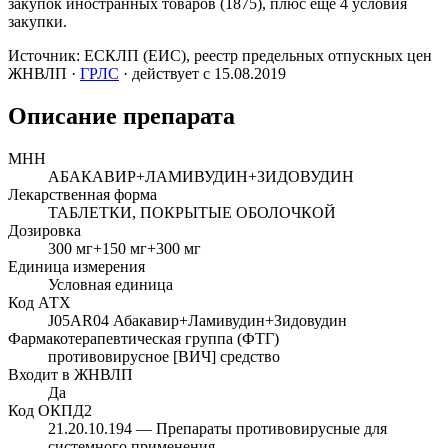
закупок иностранных товаров (1875), плюс ещё 4 условия
закупки.
Источник:
ЕСКЛП (ЕИС)
, реестр предельных отпускных цен
ЖНВЛП
·
ГРЛС
· действует с 15.08.2019
Описание препарата
МНН
АБАКАВИР+ЛАМИВУДИН+ЗИДОВУДИН
Лекарственная форма
ТАБЛЕТКИ, ПОКРЫТЫЕ ОБОЛОЧКОЙ
Дозировка
300 мг+150 мг+300 мг
Единица измерения
Условная единица
Код АТХ
J05AR04
Абакавир+Ламивудин+Зидовудин
Фармакотерапевтическая группа (ФТГ)
противовирусное [ВИЧ] средство
Входит в ЖНВЛП
Да
Код ОКПД2
21.20.10.194
— Препараты противовирусные для
системного применения