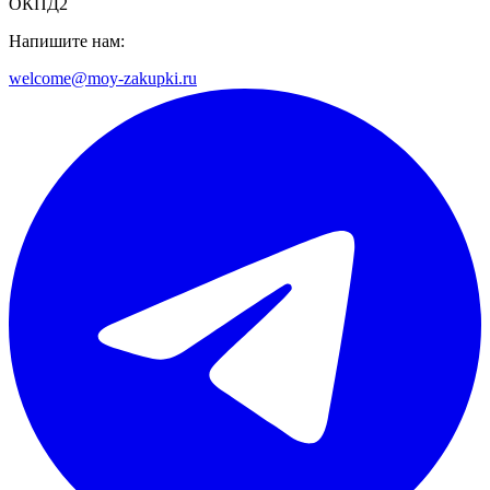
ОКПД2
Напишите нам:
welcome@moy-zakupki.ru