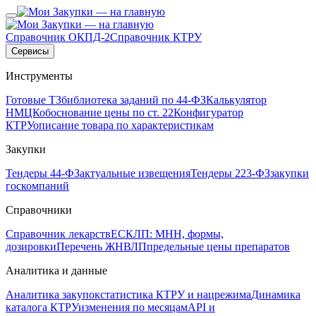
Справочник ОКПД-2
Справочник КТРУ
Сервисы
Инструменты
Готовые ТЗ
библиотека заданий по 44-ФЗ
Калькулятор
НМЦК
обоснование цены по ст. 22
Конфигуратор
КТРУ
описание товара по характеристикам
Закупки
Тендеры 44-ФЗ
актуальные извещения
Тендеры 223-ФЗ
закупки
госкомпаний
Справочники
Справочник лекарств
ЕСКЛП: МНН, формы,
дозировки
Перечень ЖНВЛП
предельные цены препаратов
Аналитика и данные
Аналитика закупок
статистика КТРУ и нацрежима
Динамика
каталога КТРУ
изменения по месяцам
API и