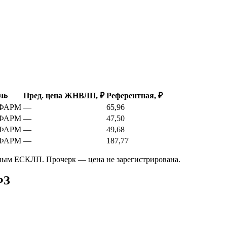
ль
Пред. цена ЖНВЛП, ₽
Референтная, ₽
ФАРМ
—
65,96
ФАРМ
—
47,50
ФАРМ
—
49,68
ФАРМ
—
187,77
ым ЕСКЛП. Прочерк — цена не зарегистрирована.
ФЗ