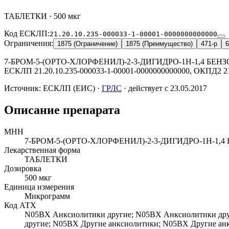
ТАБЛЕТКИ · 500 мкг
Код ЕСКЛП:
21.20.10.235-000033-1-00001-0000000000000
Ограничения:
1875 (Ограничение)
1875 (Преимущество)
471-р
6
7-БРОМ-5-(ОРТО-ХЛОРФЕНИЛ)-2-3-ДИГИДРО-1Н-1,4 БЕНЗОДИ
ЕСКЛП 21.20.10.235-000033-1-00001-0000000000000, ОКПД2 21.2
Источник:
ЕСКЛП (ЕИС)
·
ГРЛС
· действует с 23.05.2017
Описание препарата
МНН
7-БРОМ-5-(ОРТО-ХЛОРФЕНИЛ)-2-3-ДИГИДРО-1Н-1,
Лекарственная форма
ТАБЛЕТКИ
Дозировка
500 мкг
Единица измерения
Микрограмм
Код АТХ
N05BX
Анксиолитики другие;
N05BX
Анксиолитики др
другие;
N05BX
Другие анксиолитики;
N05BX
Другие ан