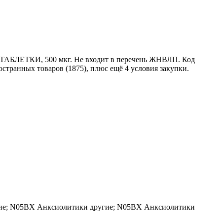
БЛЕТКИ, 500 мкг. Не входит в перечень ЖНВЛП. Код
странных товаров (1875), плюс ещё 4 условия закупки.
ие;
N05BX
Анксиолитики другие;
N05BX
Анксиолитики