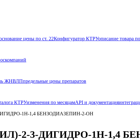
основание цены по ст. 22
Конфигуратор КТРУ
описание товара п
госкомпаний
нь ЖНВЛП
предельные цены препаратов
талога КТРУ
изменения по месяцам
API и документация
интеграц
ДИГИДРО-1Н-1,4 БЕНЗОДИАЗЕПИН-2-ОН
ИЛ)-2-3-ДИГИДРО-1Н-1,4 Б