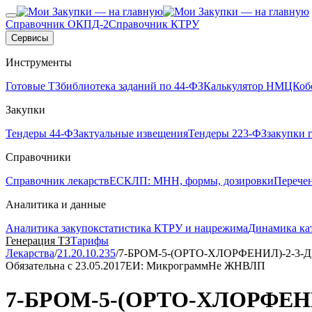
Справочник ОКПД-2
Справочник КТРУ
Сервисы
Инструменты
Готовые ТЗ
библиотека заданий по 44-ФЗ
Калькулятор НМЦК
об
Закупки
Тендеры 44-ФЗ
актуальные извещения
Тендеры 223-ФЗ
закупки 
Справочники
Справочник лекарств
ЕСКЛП: МНН, формы, дозировки
Перече
Аналитика и данные
Аналитика закупок
статистика КТРУ и нацрежима
Динамика ка
Генерация ТЗ
Тарифы
Лекарства
/
21.20.10.235
/
7-БРОМ-5-(ОРТО-ХЛОРФЕНИЛ)-2-3-
Обязательна с 23.05.2017
ЕИ: Микрограмм
Не ЖНВЛП
7-БРОМ-5-(ОРТО-ХЛОРФЕН