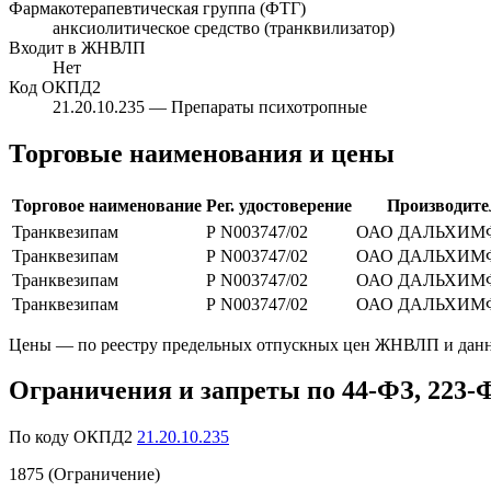
Фармакотерапевтическая группа (ФТГ)
анксиолитическое средство (транквилизатор)
Входит в ЖНВЛП
Нет
Код ОКПД2
21.20.10.235
— Препараты психотропные
Торговые наименования и цены
Торговое наименование
Рег. удостоверение
Производите
Транквезипам
Р N003747/02
ОАО ДАЛЬХИМ
Транквезипам
Р N003747/02
ОАО ДАЛЬХИМ
Транквезипам
Р N003747/02
ОАО ДАЛЬХИМ
Транквезипам
Р N003747/02
ОАО ДАЛЬХИМ
Цены — по реестру предельных отпускных цен ЖНВЛП и данн
Ограничения и запреты по 44-ФЗ, 223-
По коду ОКПД2
21.20.10.235
1875 (Ограничение)