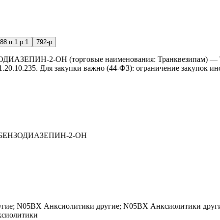
88 п.1 р.1
792-р
АЗЕПИН-2-ОН (торговые наименования: Транквезипам) — ТА
0.10.235. Для закупки важно (44-ФЗ): ограничение закупок ино
4 БЕНЗОДИАЗЕПИН-2-ОН
угие;
N05BX
Анксиолитики другие;
N05BX
Анксиолитики друг
ксиолитики