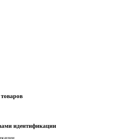
 товаров
твами идентификации
фикации