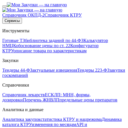
Справочник ОКПД-2
Справочник КТРУ
Сервисы
Инструменты
Готовые ТЗ
библиотека заданий по 44-ФЗ
Калькулятор
НМЦК
обоснование цены по ст. 22
Конфигуратор
КТРУ
описание товара по характеристикам
Закупки
Тендеры 44-ФЗ
актуальные извещения
Тендеры 223-ФЗ
закупки
госкомпаний
Справочники
Справочник лекарств
ЕСКЛП: МНН, формы,
дозировки
Перечень ЖНВЛП
предельные цены препаратов
Аналитика и данные
Аналитика закупок
статистика КТРУ и нацрежима
Динамика
каталога КТРУ
изменения по месяцам
API и