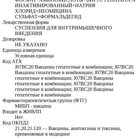
ИНАКТИВИРОВАННЫЙ+НАТРИЯ
ХЛОРИД+НЕОМИЦИНА
СУЛЬФАТ+ФОРМАЛЬДЕГИД
Лекарственная форма
СУСПЕНЗИЯ ДЛЯ ВНУТРИМЫШЕЧНОГО
ВВЕДЕНИЯ
Дозировка
НЕ УКАЗАНО
Единица измерения
Условная единица
Код АТХ
J07BC20
Вакцины гепатитные в комбинации;
J07BC20
Вакцины гепатитные в комбинации;
J07BC20
Вакцины
гепатитные в комбинации;
J07BC20
Вакцины
гепатитные в комбинации;
J07BC20
Вакцины
гепатитные в комбинации;
J07BC20
Вакцины
гепатитные в комбинации
Фармакотерапевтическая группа (ФТГ)
МИБП - вакцина
Входит в ЖНВЛП
Нет
Код ОКПД2
21.20.21.120
— Вакцины, анатоксины и токсины,
применяемые в медицине