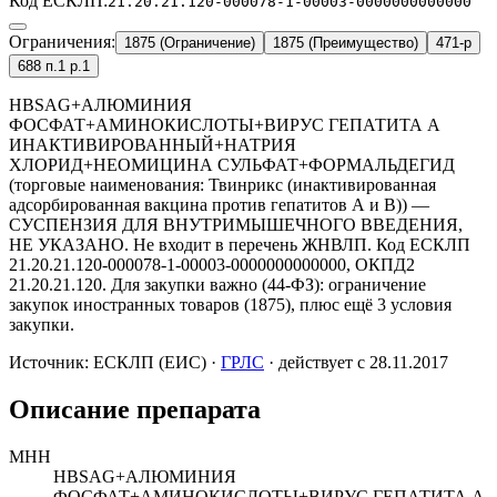
Код ЕСКЛП:
21.20.21.120-000078-1-00003-0000000000000
Ограничения:
1875 (Ограничение)
1875 (Преимущество)
471-р
688 п.1 р.1
HBSАG+АЛЮМИНИЯ
ФОСФАТ+АМИНОКИСЛОТЫ+ВИРУС ГЕПАТИТА А
ИНАКТИВИРОВАННЫЙ+НАТРИЯ
ХЛОРИД+НЕОМИЦИНА СУЛЬФАТ+ФОРМАЛЬДЕГИД
(торговые наименования: Твинрикс (инактивированная
адсорбированная вакцина против гепатитов А и В)) —
СУСПЕНЗИЯ ДЛЯ ВНУТРИМЫШЕЧНОГО ВВЕДЕНИЯ,
НЕ УКАЗАНО. Не входит в перечень ЖНВЛП. Код ЕСКЛП
21.20.21.120-000078-1-00003-0000000000000, ОКПД2
21.20.21.120. Для закупки важно (44-ФЗ): ограничение
закупок иностранных товаров (1875), плюс ещё 3 условия
закупки.
Источник:
ЕСКЛП (ЕИС)
·
ГРЛС
· действует с 28.11.2017
Описание препарата
МНН
HBSАG+АЛЮМИНИЯ
ФОСФАТ+АМИНОКИСЛОТЫ+ВИРУС ГЕПАТИТА А