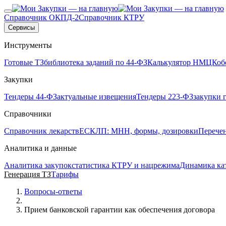
Справочник ОКПД-2
Справочник КТРУ
Сервисы
Инструменты
Готовые ТЗ
библиотека заданий по 44-ФЗ
Калькулятор НМЦК
об
Закупки
Тендеры 44-ФЗ
актуальные извещения
Тендеры 223-ФЗ
закупки 
Справочники
Справочник лекарств
ЕСКЛП: МНН, формы, дозировки
Перече
Аналитика и данные
Аналитика закупок
статистика КТРУ и нацрежима
Динамика ка
Генерация ТЗ
Тарифы
Вопросы-ответы
Прием банковской гарантии как обеспечения договора