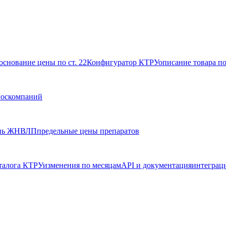
основание цены по ст. 22
Конфигуратор КТРУ
описание товара п
госкомпаний
нь ЖНВЛП
предельные цены препаратов
талога КТРУ
изменения по месяцам
API и документация
интеграц