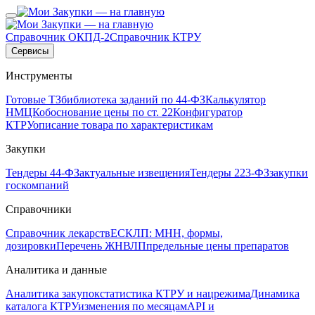
Справочник ОКПД-2
Справочник КТРУ
Сервисы
Инструменты
Готовые ТЗ
библиотека заданий по 44-ФЗ
Калькулятор
НМЦК
обоснование цены по ст. 22
Конфигуратор
КТРУ
описание товара по характеристикам
Закупки
Тендеры 44-ФЗ
актуальные извещения
Тендеры 223-ФЗ
закупки
госкомпаний
Справочники
Справочник лекарств
ЕСКЛП: МНН, формы,
дозировки
Перечень ЖНВЛП
предельные цены препаратов
Аналитика и данные
Аналитика закупок
статистика КТРУ и нацрежима
Динамика
каталога КТРУ
изменения по месяцам
API и