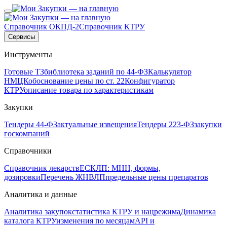
Справочник ОКПД-2
Справочник КТРУ
Сервисы
Инструменты
Готовые ТЗ
библиотека заданий по 44-ФЗ
Калькулятор
НМЦК
обоснование цены по ст. 22
Конфигуратор
КТРУ
описание товара по характеристикам
Закупки
Тендеры 44-ФЗ
актуальные извещения
Тендеры 223-ФЗ
закупки
госкомпаний
Справочники
Справочник лекарств
ЕСКЛП: МНН, формы,
дозировки
Перечень ЖНВЛП
предельные цены препаратов
Аналитика и данные
Аналитика закупок
статистика КТРУ и нацрежима
Динамика
каталога КТРУ
изменения по месяцам
API и