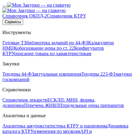
Справочник ОКПД-2
Справочник КТРУ
Сервисы
Инструменты
Готовые ТЗ
библиотека заданий по 44-ФЗ
Калькулятор
НМЦК
обоснование цены по ст. 22
Конфигуратор
КТРУ
описание товара по характеристикам
Закупки
Тендеры 44-ФЗ
актуальные извещения
Тендеры 223-ФЗ
закупки
госкомпаний
Справочники
Справочник лекарств
ЕСКЛП: МНН, формы,
дозировки
Перечень ЖНВЛП
предельные цены препаратов
Аналитика и данные
Аналитика закупок
статистика КТРУ и нацрежима
Динамика
каталога КТРУ
изменения по месяцам
API и