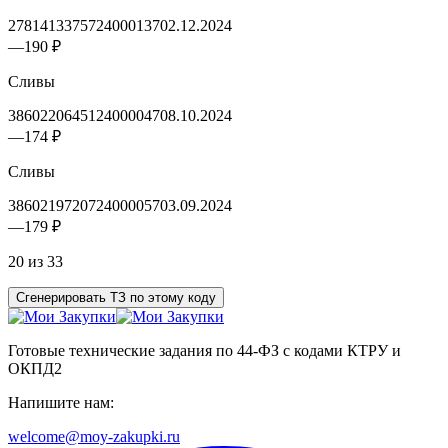
2781413375724000137
02.12.2024
—
190 ₽
Сливы
3860220645124000047
08.10.2024
—
174 ₽
Сливы
3860219720724000057
03.09.2024
—
179 ₽
20 из 33
Сгенерировать ТЗ по этому коду
Готовые технические задания по 44-ФЗ с кодами КТРУ и
ОКПД2
Напишите нам:
welcome@moy-zakupki.ru