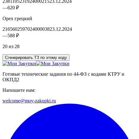
2381105231924000215
23.12.2024
—
620 ₽
Орех грецкий
2165602597024000038
23.12.2024
—
588 ₽
20 из 28
Сгенерировать ТЗ по этому коду
Готовые технические задания по 44-ФЗ с кодами КТРУ и
ОКПД2
Напишите нам:
welcome@moy-zakupki.ru