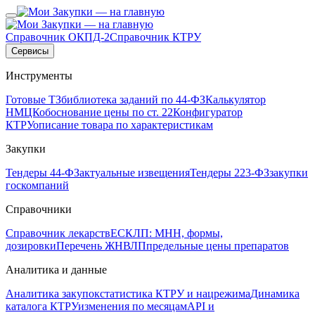
Справочник ОКПД-2
Справочник КТРУ
Сервисы
Инструменты
Готовые ТЗ
библиотека заданий по 44-ФЗ
Калькулятор
НМЦК
обоснование цены по ст. 22
Конфигуратор
КТРУ
описание товара по характеристикам
Закупки
Тендеры 44-ФЗ
актуальные извещения
Тендеры 223-ФЗ
закупки
госкомпаний
Справочники
Справочник лекарств
ЕСКЛП: МНН, формы,
дозировки
Перечень ЖНВЛП
предельные цены препаратов
Аналитика и данные
Аналитика закупок
статистика КТРУ и нацрежима
Динамика
каталога КТРУ
изменения по месяцам
API и