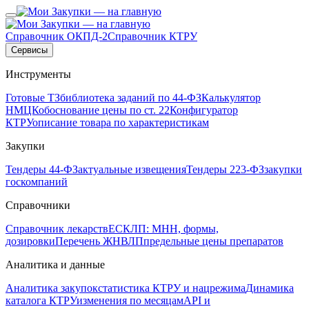
Справочник ОКПД-2
Справочник КТРУ
Сервисы
Инструменты
Готовые ТЗ
библиотека заданий по 44-ФЗ
Калькулятор
НМЦК
обоснование цены по ст. 22
Конфигуратор
КТРУ
описание товара по характеристикам
Закупки
Тендеры 44-ФЗ
актуальные извещения
Тендеры 223-ФЗ
закупки
госкомпаний
Справочники
Справочник лекарств
ЕСКЛП: МНН, формы,
дозировки
Перечень ЖНВЛП
предельные цены препаратов
Аналитика и данные
Аналитика закупок
статистика КТРУ и нацрежима
Динамика
каталога КТРУ
изменения по месяцам
API и