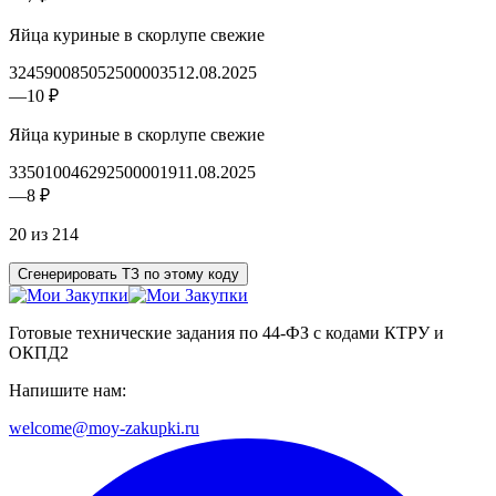
Яйца куриные в скорлупе свежие
3245900850525000035
12.08.2025
—
10 ₽
Яйца куриные в скорлупе свежие
3350100462925000019
11.08.2025
—
8 ₽
20 из 214
Сгенерировать ТЗ по этому коду
Готовые технические задания по 44-ФЗ с кодами КТРУ и
ОКПД2
Напишите нам:
welcome@moy-zakupki.ru