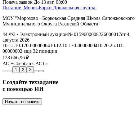
Подача заявок
До 13 авг, 08:00
Питание. Мороз-Борки.Дошкольная группа.
МОУ "Морозово - Борковская Средняя Школа Сапожковского
Муниципального Округа Рязанской Области"
44-ФЗ
· Электронный аукцион
№ 0159600008226000017
от 4
августа 2026
10.12.10.170-00000004
10.12.10.170-00000004
10.20.25.111-
00000002
ещё 32 позиции
128 666,96 ₽
АО «Сбербанк-АСТ»
1
2
3
Создайте техзадание
с помощью ИИ
Начать генерацию