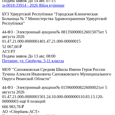
Подача заявок
До 14 авг, 07:15
зз-0018-33914 - 2026 Яйца куриные
БУЗ Удмуртской Республики "Городская Клиническая
Больница № 7 Министерства Здравоохранения Удмуртской
Республики"
44-ФЗ
· Электронный аукцион
№ 0813500000126015075
от 5
августа 2026
01.47.21.000-00000014
01.47.21.000-00000015
52 067,60 ₽
АГЗ РТ
Подача заявок
До 13 авг, 08:00
Питание. ул. Свободы. 5-11 классы
МОУ "Сапожковская Средняя Школа Имени Героя России
Тучина Алексея Ивановича Сапожковского Муниципального
Округа Рязанской Области"
44-ФЗ
· Электронный аукцион
№ 0159600008226000021
от 5
августа 2026
01.47.21.000-00000015
01.24.10.000-00000001
10.83.13.120-
00000003
ещё 8 позиций
666 983,78 ₽
АО «Сбербанк-АСТ»