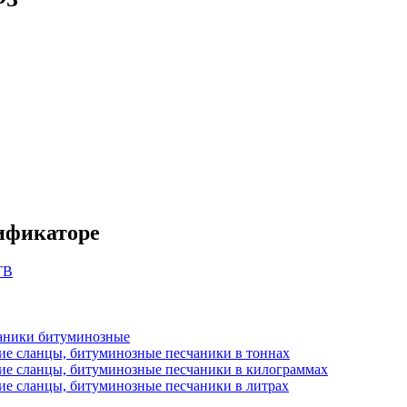
сификаторе
ТВ
аники битуминозные
ие сланцы, битуминозные песчаники в тоннах
ие сланцы, битуминозные песчаники в килограммах
е сланцы, битуминозные песчаники в литрах