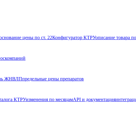
основание цены по ст. 22
Конфигуратор КТРУ
описание товара п
госкомпаний
нь ЖНВЛП
предельные цены препаратов
талога КТРУ
изменения по месяцам
API и документация
интеграц