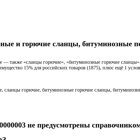
озные и горючие сланцы, битуминозные п
— также «сланцы горючие», «битуминозные горючие сланцы». В
имущество 15% для российских товаров (1875), плюс ещё 1 услов
, сланцы горючие, битуминозные горючие сланцы, битуминозн
00000003 не предусмотрены справочнико
ФЗ