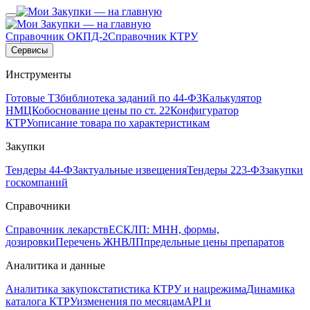
Справочник ОКПД-2
Справочник КТРУ
Сервисы
Инструменты
Готовые ТЗ
библиотека заданий по 44-ФЗ
Калькулятор
НМЦК
обоснование цены по ст. 22
Конфигуратор
КТРУ
описание товара по характеристикам
Закупки
Тендеры 44-ФЗ
актуальные извещения
Тендеры 223-ФЗ
закупки
госкомпаний
Справочники
Справочник лекарств
ЕСКЛП: МНН, формы,
дозировки
Перечень ЖНВЛП
предельные цены препаратов
Аналитика и данные
Аналитика закупок
статистика КТРУ и нацрежима
Динамика
каталога КТРУ
изменения по месяцам
API и