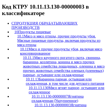
Код КТРУ 10.11.13.130-00000003 в
классификаторе
C
ПРОДУКЦИЯ ОБРАБАТЫВАЮЩИХ
ПРОИЗВОДСТВ
10
Продукты пищевые
10.1
Мясо и мясо птицы, прочие продукты убоя.
Мясные пищевые продукты, включая продукты из
мяса птицы
10.11
Мясо и прочие продукты убоя, включая мясо
консервированное
10.11.1
Мясо крупного рогатого скота, свинина,
баранина, козлятина, конина и мясо прочих
животных семейства лошадиных, оленина и мясо
прочих животных семейства оленьих (оленевых)
парные, остывшие или охлажденные
10.11.13
Баранина парная, остывшая или
охлажденная, в том числе для детского питания
10.11.13.130
Мясо ягнят парное, остывшее или
охлажденное
10.11.13.130-00000007
Ягнятина
охлажденная (Укрупненное)
10.11.13.130-00000003
Ягнятина