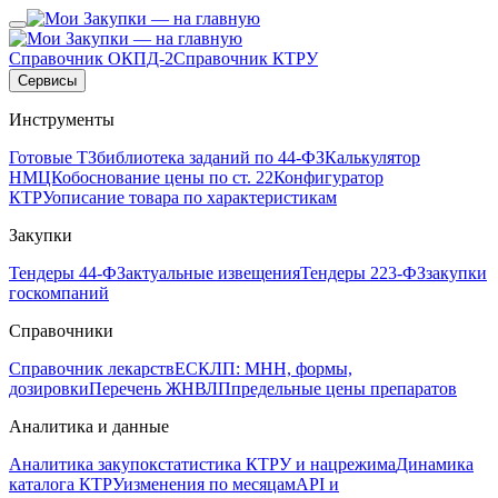
Справочник ОКПД-2
Справочник КТРУ
Сервисы
Инструменты
Готовые ТЗ
библиотека заданий по 44-ФЗ
Калькулятор
НМЦК
обоснование цены по ст. 22
Конфигуратор
КТРУ
описание товара по характеристикам
Закупки
Тендеры 44-ФЗ
актуальные извещения
Тендеры 223-ФЗ
закупки
госкомпаний
Справочники
Справочник лекарств
ЕСКЛП: МНН, формы,
дозировки
Перечень ЖНВЛП
предельные цены препаратов
Аналитика и данные
Аналитика закупок
статистика КТРУ и нацрежима
Динамика
каталога КТРУ
изменения по месяцам
API и