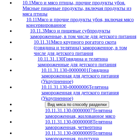
10.1
Мясо и мясо птицы, прочие продукты убоя.
Мясные пищевые продукты, включая продукты из
мяса птицы
10.11
Мясо и прочие продукты убоя, включая мясо
консервированное
10.11.3
Мясо и пищевые субпродукты
замороженные, в том числе для детского питания
10.11.31
Мясо крупного рогатого скота
(говядина и телятина) замороженное, в том
числе для детского питания
10.11.31.130
Говядина и телятина
замороженные для детского питания
10.11.31.130-00000001
Говядина
замороженная для детского питания
(Укрупненное)
10.11.31.130-00000006
Телятина
замороженная для детского питания
(Укрупненное)
Вид мяса по способу разделки
10.11.31.130-00000007
Телятина
замороженная, жилованное мясо
10.11.31.130-00000008
Телятина
замороженная, четвертина
10.11.31.130-00000009
Телятина
замороженная, полутуша