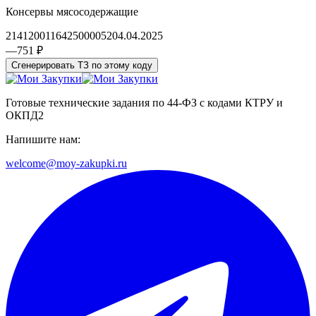
Консервы мясосодержащие
2141200116425000052
04.04.2025
—
751 ₽
Сгенерировать ТЗ по этому коду
Готовые технические задания по 44-ФЗ с кодами КТРУ и
ОКПД2
Напишите нам:
welcome@moy-zakupki.ru