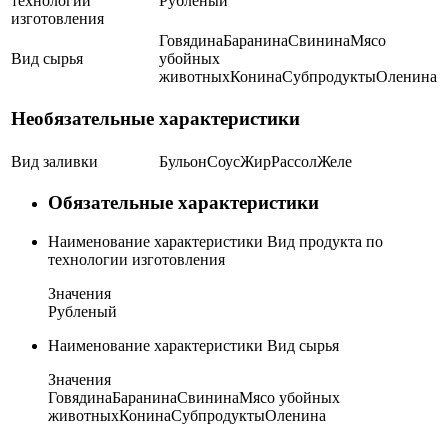
технологии
Рубленый
изготовления
Говядина
Баранина
Свинина
Мясо
Вид сырья
убойных
животных
Конина
Субпродукты
Оленина
Необязательные характеристики
Вид заливки
Бульон
Соус
Жир
Рассол
Желе
Обязательные характеристики
Наименование характеристики
Вид продукта по
технологии изготовления
Значения
Рубленый
Наименование характеристики
Вид сырья
Значения
Говядина
Баранина
Свинина
Мясо убойных
животных
Конина
Субпродукты
Оленина