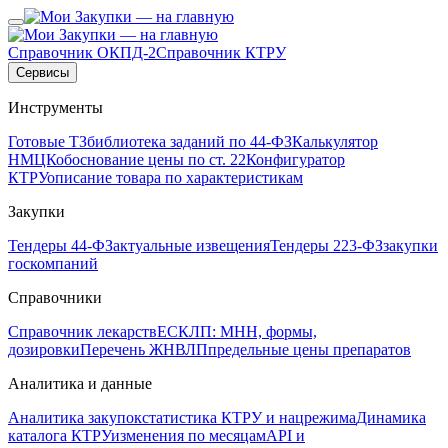
Справочник ОКПД-2
Справочник КТРУ
Сервисы
Инструменты
Готовые ТЗ
библиотека заданий по 44-ФЗ
Калькулятор
НМЦК
обоснование цены по ст. 22
Конфигуратор
КТРУ
описание товара по характеристикам
Закупки
Тендеры 44-ФЗ
актуальные извещения
Тендеры 223-ФЗ
закупки
госкомпаний
Справочники
Справочник лекарств
ЕСКЛП: МНН, формы,
дозировки
Перечень ЖНВЛП
предельные цены препаратов
Аналитика и данные
Аналитика закупок
статистика КТРУ и нацрежима
Динамика
каталога КТРУ
изменения по месяцам
API и