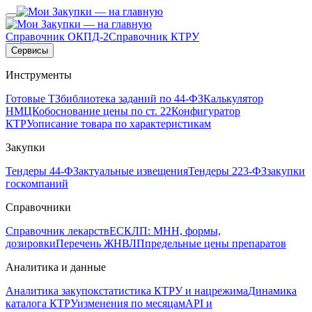
Справочник ОКПД-2
Справочник КТРУ
Сервисы
Инструменты
Готовые ТЗ
библиотека заданий по 44-ФЗ
Калькулятор
НМЦК
обоснование цены по ст. 22
Конфигуратор
КТРУ
описание товара по характеристикам
Закупки
Тендеры 44-ФЗ
актуальные извещения
Тендеры 223-ФЗ
закупки
госкомпаний
Справочники
Справочник лекарств
ЕСКЛП: МНН, формы,
дозировки
Перечень ЖНВЛП
предельные цены препаратов
Аналитика и данные
Аналитика закупок
статистика КТРУ и нацрежима
Динамика
каталога КТРУ
изменения по месяцам
API и