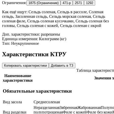
Ограничения:
1875 (Ограничение)
471-р
2571
1292
Как ещё ищут:
Сельдь соленая, Сельдь в рассоле, Соленая
сельдь, Засоленная сельдь, Сельдь морская соленая, Сельдь
соленая филе, Сельдь соленая кусочками, Сельдь соленая без
головы, Сельдь соленая с кожей, Сельдь соленая с икрой
Доп. характеристики: разрешены
Единица измерения: Килограмм (кг)
Тип: Неукрупненное
Характеристики КТРУ
Копировать характеристики
Добавить в ТЗ
Таблица характерис
Наименование
Значения 
характеристики
Обязательные характеристики
Вид засола
Среднесоленая
Неразделанная
Зябренная
Жаброванная
Полупо
Вид разделки
полупотрошеная
Филе с кожей
Филе без кожи