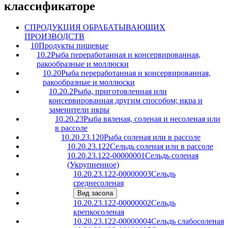
классификаторе
C
ПРОДУКЦИЯ ОБРАБАТЫВАЮЩИХ
ПРОИЗВОДСТВ
10
Продукты пищевые
10.2
Рыба переработанная и консервированная,
ракообразные и моллюски
10.20
Рыба переработанная и консервированная,
ракообразные и моллюски
10.20.2
Рыба, приготовленная или
консервированная другим способом; икра и
заменители икры
10.20.23
Рыба вяленая, соленая и несоленая или
в рассоле
10.20.23.120
Рыба соленая или в рассоле
10.20.23.122
Сельдь соленая или в рассоле
10.20.23.122-00000001
Сельдь соленая
(Укрупненное)
10.20.23.122-00000003
Сельдь
среднесоленая
Вид засола
10.20.23.122-00000002
Сельдь
крепкосоленая
10.20.23.122-00000004
Сельдь слабосоленая