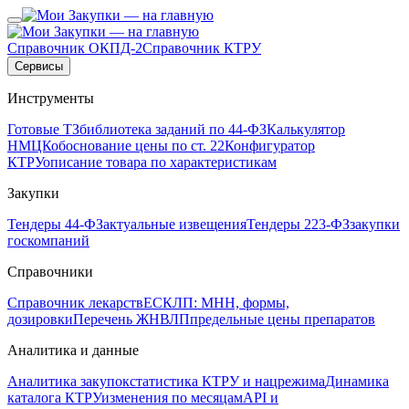
Справочник ОКПД-2
Справочник КТРУ
Сервисы
Инструменты
Готовые ТЗ
библиотека заданий по 44-ФЗ
Калькулятор
НМЦК
обоснование цены по ст. 22
Конфигуратор
КТРУ
описание товара по характеристикам
Закупки
Тендеры 44-ФЗ
актуальные извещения
Тендеры 223-ФЗ
закупки
госкомпаний
Справочники
Справочник лекарств
ЕСКЛП: МНН, формы,
дозировки
Перечень ЖНВЛП
предельные цены препаратов
Аналитика и данные
Аналитика закупок
статистика КТРУ и нацрежима
Динамика
каталога КТРУ
изменения по месяцам
API и