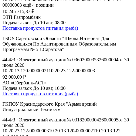
00000003
ещё 4 позиции
10 245 715,37 ₽
ЭТП Газпромбанк
Подача заявок
До 10 авг, 08:00
Поставка продуктов питания (рыба)
ГБОУ Саратовской Области "Школа-Интернат Для
Обучающихся По Адаптированным Образовательным
Программам № 5 Г.Саратова"
44-ФЗ
· Электронный аукцион
№ 0360200035326000004
от 30
июля 2026
10.20.13.120-00000021
10.20.23.122-00000003
92 000,00 ₽
АО «Сбербанк-АСТ»
Подача заявок
До 10 авг, 10:00
Поставка продуктов питания (рыба)
ГКПОУ Краснодарского Края "Армавирский
Индустриальный Техникум"
44-ФЗ
· Электронный аукцион
№ 0318200030426000005
от 30
июля 2026
10.20.23.122-00000003
10.20.13.120-00000021
10.20.13.122