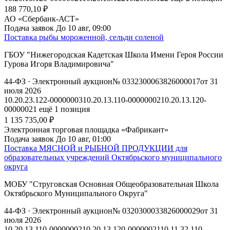
188 770,10 ₽
АО «Сбербанк-АСТ»
Подача заявок
До 10 авг, 09:00
Поставка рыбы мороженной, сельди соленой
ГБОУ "Нижегородская Кадетская Школа Имени Героя России
Гурова Игоря Владимировича"
44-ФЗ
· Электронный аукцион
№ 0332300063826000017
от 31
июля 2026
10.20.23.122-00000003
10.20.13.110-00000002
10.20.13.120-
00000021
ещё 1 позиция
1 135 735,00 ₽
Электронная торговая площадка «Фабрикант»
Подача заявок
До 10 авг, 01:00
Поставка МЯСНОЙ и РЫБНОЙ ПРОДУКЦИИ для
образовательных учреждений Октябрьского муниципального
округа
МОБУ "Струговская Основная Общеобразовательная Школа
Октябрьского Муниципального Округа"
44-ФЗ
· Электронный аукцион
№ 0320300033826000029
от 31
июля 2026
10.20.13.110-00000002
10.20.13.120-00000021
10.11.32.110-