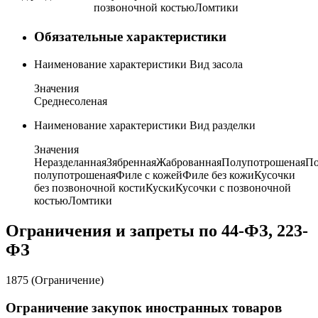
позвоночной костью
Ломтики
Обязательные характеристики
Наименование характеристики
Вид засола
Значения
Среднесоленая
Наименование характеристики
Вид разделки
Значения
Неразделанная
Зябренная
Жаброванная
Полупотрошеная
По
полупотрошеная
Филе с кожей
Филе без кожи
Кусочки
без позвоночной кости
Куски
Кусочки с позвоночной
костью
Ломтики
Ограничения и запреты по 44-ФЗ, 223-
ФЗ
1875 (Ограничение)
Ограничение закупок иностранных товаров