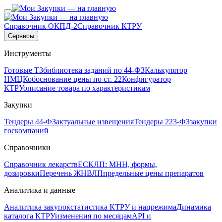
Справочник ОКПД-2
Справочник КТРУ
Сервисы
Инструменты
Готовые ТЗ
библиотека заданий по 44-ФЗ
Калькулятор
НМЦК
обоснование цены по ст. 22
Конфигуратор
КТРУ
описание товара по характеристикам
Закупки
Тендеры 44-ФЗ
актуальные извещения
Тендеры 223-ФЗ
закупки
госкомпаний
Справочники
Справочник лекарств
ЕСКЛП: МНН, формы,
дозировки
Перечень ЖНВЛП
предельные цены препаратов
Аналитика и данные
Аналитика закупок
статистика КТРУ и нацрежима
Динамика
каталога КТРУ
изменения по месяцам
API и