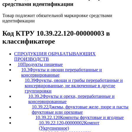
средствами идентификации
Товар подлежит обязательной маркировке средствами
идентификации
Код КТРУ 10.39.22.120-00000003 в
классификаторе
C
ПРОДУКЦИЯ ОБРАБАТЫВАЮЩИХ
ПРОИЗВОДСТВ
10
Продукты пищевые
10.3
Фрукты и овощи переработанные и
консервированные
10.39
Фрукты, овощи и грибы переработанные и
консервированные, не включенные в другие
группировки
10.39.2
Фрукты и орехи, переработанные и
консервированные
10.39.22
Джемы, фруктовые желе, пюре и пасты
фруктовые или ореховые
10.39.22.120
Компоты фруктовые и ягодные
10.39.22.120-00000002
Компот
(Укрупненное)