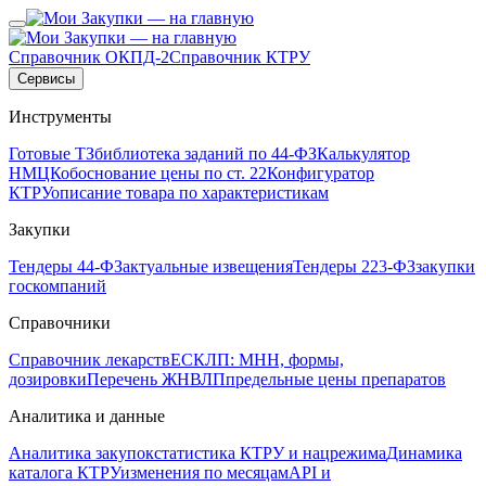
Справочник ОКПД-2
Справочник КТРУ
Сервисы
Инструменты
Готовые ТЗ
библиотека заданий по 44-ФЗ
Калькулятор
НМЦК
обоснование цены по ст. 22
Конфигуратор
КТРУ
описание товара по характеристикам
Закупки
Тендеры 44-ФЗ
актуальные извещения
Тендеры 223-ФЗ
закупки
госкомпаний
Справочники
Справочник лекарств
ЕСКЛП: МНН, формы,
дозировки
Перечень ЖНВЛП
предельные цены препаратов
Аналитика и данные
Аналитика закупок
статистика КТРУ и нацрежима
Динамика
каталога КТРУ
изменения по месяцам
API и