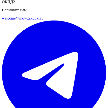
ОКПД2
Напишите нам:
welcome@moy-zakupki.ru