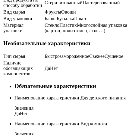
Стерилизованный
Пастеризованный
способу обработки
Вид сырья
Фрукты
Овощи
Вид упаковки
Банка
Бутылка
Пакет
Материал
Стекло
Пластик
Многослойная упаковка
упаковки
(картон, полиэтилен, фольга)
Необязательные характеристики
Тип сырья
Быстрозамороженное
Свежее
Сушеное
Наличие
обогащающих
Да
Нет
компонентов
Обязательные характеристики
Наименование характеристики
Для детского питания
Значения
Да
Нет
Наименование характеристики
Вид компота
Значения