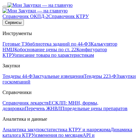
Справочник ОКПД-2
Справочник КТРУ
Сервисы
Инструменты
Готовые ТЗ
библиотека заданий по 44-ФЗ
Калькулятор
НМЦК
обоснование цены по ст. 22
Конфигуратор
КТРУ
описание товара по характеристикам
Закупки
Тендеры 44-ФЗ
актуальные извещения
Тендеры 223-ФЗ
закупки
госкомпаний
Справочники
Справочник лекарств
ЕСКЛП: МНН, формы,
дозировки
Перечень ЖНВЛП
предельные цены препаратов
Аналитика и данные
Аналитика закупок
статистика КТРУ и нацрежима
Динамика
каталога КТРУ
изменения по месяцам
API и