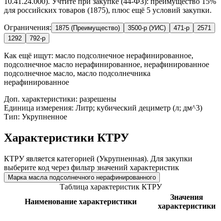
10.41.24.000). Учтите при закупке (44-ФЗ): преимущество 15%
для российских товаров (1875), плюс ещё 5 условий закупки.
Ограничения:
1875 (Преимущество)
3500-р (УИС)
471-р
2571
1292
792-р
Как ещё ищут:
масло подсолнечное нерафинированное,
подсолнечное масло нерафинированное, нерафинированное
подсолнечное масло, масло подсолнечника
нерафинированное
Доп. характеристики: разрешены
Единица измерения: Литр; кубический дециметр (л; дм^3)
Тип: Укрупненное
Характеристики КТРУ
КТРУ является категорией (Укрупненная). Для закупки
выберите код через фильтр значений характеристик
Марка масла подсолнечного нерафинированного
Таблица характеристик КТРУ
Значения
Наименование характеристики
характеристики