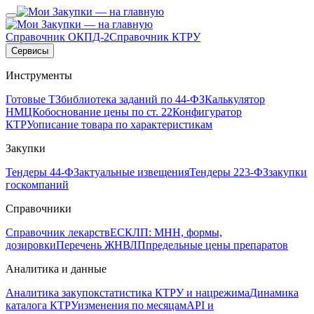
Справочник ОКПД-2
Справочник КТРУ
Сервисы
Инструменты
Готовые ТЗ
библиотека заданий по 44-ФЗ
Калькулятор
НМЦК
обоснование цены по ст. 22
Конфигуратор
КТРУ
описание товара по характеристикам
Закупки
Тендеры 44-ФЗ
актуальные извещения
Тендеры 223-ФЗ
закупки
госкомпаний
Справочники
Справочник лекарств
ЕСКЛП: МНН, формы,
дозировки
Перечень ЖНВЛП
предельные цены препаратов
Аналитика и данные
Аналитика закупок
статистика КТРУ и нацрежима
Динамика
каталога КТРУ
изменения по месяцам
API и