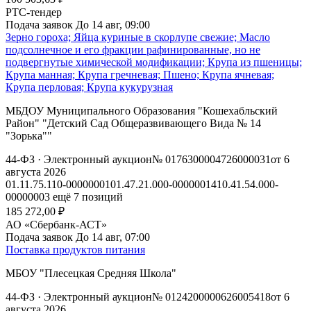
РТС-тендер
Подача заявок
До 14 авг, 09:00
Зерно гороха; Яйца куриные в скорлупе свежие; Масло
подсолнечное и его фракции рафинированные, но не
подвергнутые химической модификации; Крупа из пшеницы;
Крупа манная; Крупа гречневая; Пшено; Крупа ячневая;
Крупа перловая; Крупа кукурузная
МБДОУ Муниципального Образования "Кошехабльский
Район" "Детский Сад Общеразвивающего Вида № 14
"Зорька""
44-ФЗ
· Электронный аукцион
№ 0176300004726000031
от 6
августа 2026
01.11.75.110-00000001
01.47.21.000-00000014
10.41.54.000-
00000003
ещё 7 позиций
185 272,00 ₽
АО «Сбербанк-АСТ»
Подача заявок
До 14 авг, 07:00
Поставка продуктов питания
МБОУ "Плесецкая Средняя Школа"
44-ФЗ
· Электронный аукцион
№ 0124200000626005418
от 6
августа 2026