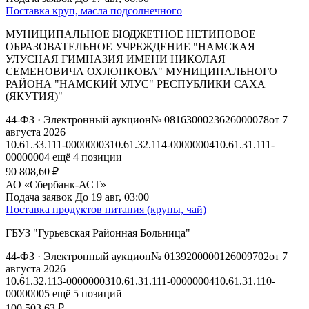
Поставка круп, масла подсолнечного
МУНИЦИПАЛЬНОЕ БЮДЖЕТНОЕ НЕТИПОВОЕ
ОБРАЗОВАТЕЛЬНОЕ УЧРЕЖДЕНИЕ "НАМСКАЯ
УЛУСНАЯ ГИМНАЗИЯ ИМЕНИ НИКОЛАЯ
СЕМЕНОВИЧА ОХЛОПКОВА" МУНИЦИПАЛЬНОГО
РАЙОНА "НАМСКИЙ УЛУС" РЕСПУБЛИКИ САХА
(ЯКУТИЯ)"
44-ФЗ
· Электронный аукцион
№ 0816300023626000078
от 7
августа 2026
10.61.33.111-00000003
10.61.32.114-00000004
10.61.31.111-
00000004
ещё 4 позиции
90 808,60 ₽
АО «Сбербанк-АСТ»
Подача заявок
До 19 авг, 03:00
Поставка продуктов питания (крупы, чай)
ГБУЗ "Гурьевская Районная Больница"
44-ФЗ
· Электронный аукцион
№ 0139200000126009702
от 7
августа 2026
10.61.32.113-00000003
10.61.31.111-00000004
10.61.31.110-
00000005
ещё 5 позиций
100 503,63 ₽