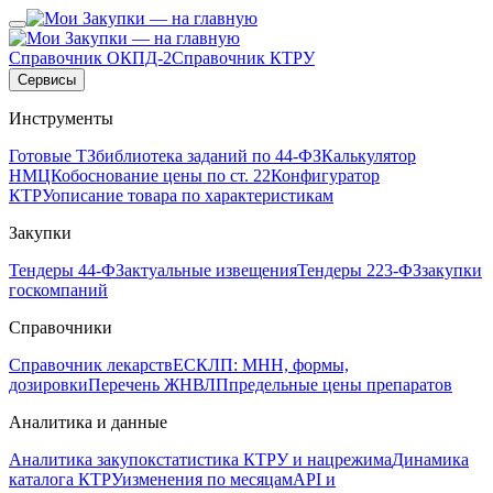
Справочник ОКПД-2
Справочник КТРУ
Сервисы
Инструменты
Готовые ТЗ
библиотека заданий по 44-ФЗ
Калькулятор
НМЦК
обоснование цены по ст. 22
Конфигуратор
КТРУ
описание товара по характеристикам
Закупки
Тендеры 44-ФЗ
актуальные извещения
Тендеры 223-ФЗ
закупки
госкомпаний
Справочники
Справочник лекарств
ЕСКЛП: МНН, формы,
дозировки
Перечень ЖНВЛП
предельные цены препаратов
Аналитика и данные
Аналитика закупок
статистика КТРУ и нацрежима
Динамика
каталога КТРУ
изменения по месяцам
API и