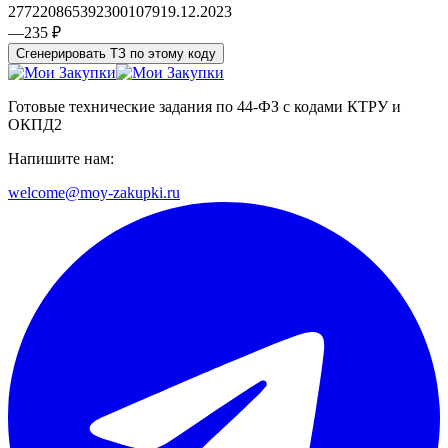
2772208653923001079
19.12.2023
—
235 ₽
Сгенерировать ТЗ по этому коду
Готовые технические задания по 44-ФЗ с кодами КТРУ и
ОКПД2
Напишите нам:
welcome@moy-zakupki.ru