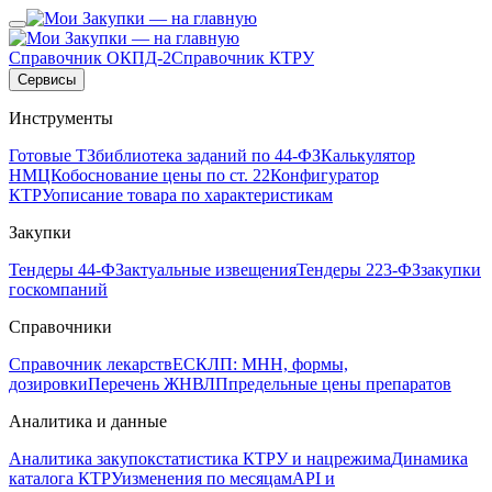
Справочник ОКПД-2
Справочник КТРУ
Сервисы
Инструменты
Готовые ТЗ
библиотека заданий по 44-ФЗ
Калькулятор
НМЦК
обоснование цены по ст. 22
Конфигуратор
КТРУ
описание товара по характеристикам
Закупки
Тендеры 44-ФЗ
актуальные извещения
Тендеры 223-ФЗ
закупки
госкомпаний
Справочники
Справочник лекарств
ЕСКЛП: МНН, формы,
дозировки
Перечень ЖНВЛП
предельные цены препаратов
Аналитика и данные
Аналитика закупок
статистика КТРУ и нацрежима
Динамика
каталога КТРУ
изменения по месяцам
API и