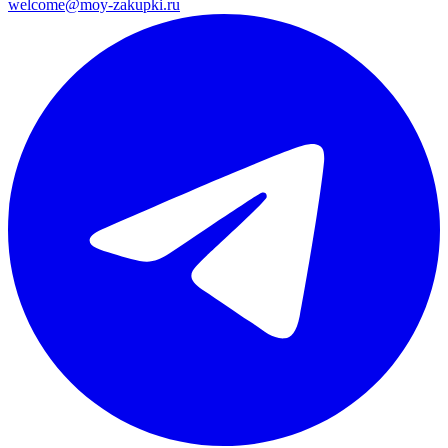
welcome@moy-zakupki.ru