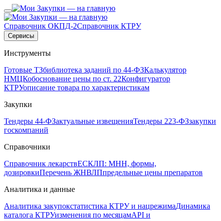
Справочник ОКПД-2
Справочник КТРУ
Сервисы
Инструменты
Готовые ТЗ
библиотека заданий по 44-ФЗ
Калькулятор
НМЦК
обоснование цены по ст. 22
Конфигуратор
КТРУ
описание товара по характеристикам
Закупки
Тендеры 44-ФЗ
актуальные извещения
Тендеры 223-ФЗ
закупки
госкомпаний
Справочники
Справочник лекарств
ЕСКЛП: МНН, формы,
дозировки
Перечень ЖНВЛП
предельные цены препаратов
Аналитика и данные
Аналитика закупок
статистика КТРУ и нацрежима
Динамика
каталога КТРУ
изменения по месяцам
API и