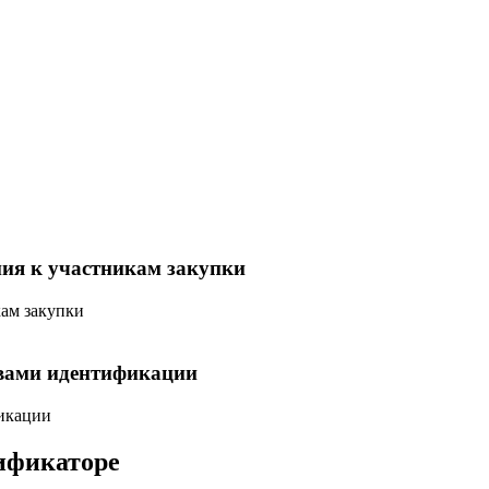
ния к участникам закупки
кам закупки
твами идентификации
фикации
сификаторе