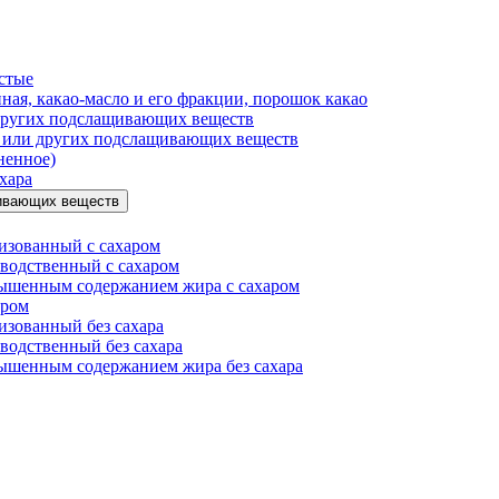
истые
ная, какао-масло и его фракции, порошок какао
 других подслащивающих веществ
а или других подслащивающих веществ
ненное)
хара
щивающих веществ
изованный с сахаром
водственный с сахаром
ышенным содержанием жира с сахаром
аром
изованный без сахара
водственный без сахара
ышенным содержанием жира без сахара