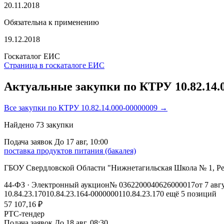
20.11.2018
Обязательна к применению
19.12.2018
Госкаталог ЕИС
Страница в госкаталоге ЕИС
Актуальные закупки по КТРУ 10.82.14.
Все закупки по КТРУ 10.82.14.000-00000009 →
Найдено
73
закупки
Подача заявок
До 17 авг, 10:00
поставка продуктов питания (бакалея)
ГБОУ Свердловской Области "Нижнетагильская Школа № 1, 
44-ФЗ
· Электронный аукцион
№ 0362200040626000017
от 7 авг
10.84.23.170
10.84.23.164-00000001
10.84.23.170
ещё 5 позиций
57 107,16 ₽
РТС-тендер
Подача заявок
До 18 авг, 08:30