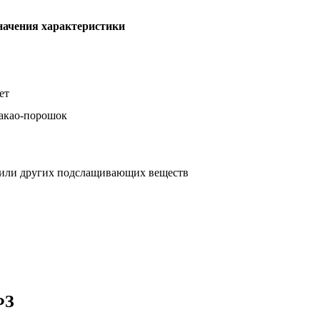
начения характеристики
ет
акао-порошок
а или других подслащивающих веществ
ФЗ