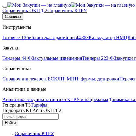
Справочник ОКПД-2
Справочник КТРУ
Сервисы
Инструменты
Готовые ТЗ
библиотека заданий по 44-ФЗ
Калькулятор НМЦК
об
Закупки
Тендеры 44-ФЗ
актуальные извещения
Тендеры 223-ФЗ
закупки 
Справочники
Справочник лекарств
ЕСКЛП: МНН, формы, дозировки
Перече
Аналитика и данные
Аналитика закупок
статистика КТРУ и нацрежима
Динамика ка
Генерация ТЗ
Тарифы
Подобрать КТРУ и ОКПД-2
Найти
Справочник КТРУ