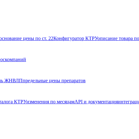
основание цены по ст. 22
Конфигуратор КТРУ
описание товара п
госкомпаний
нь ЖНВЛП
предельные цены препаратов
талога КТРУ
изменения по месяцам
API и документация
интеграц