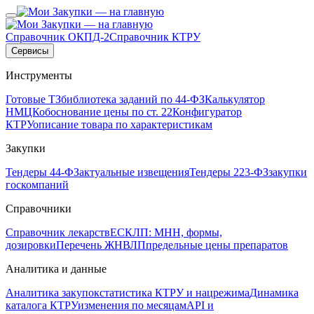
Справочник ОКПД-2
Справочник КТРУ
Сервисы
Инструменты
Готовые ТЗ
библиотека заданий по 44-ФЗ
Калькулятор
НМЦК
обоснование цены по ст. 22
Конфигуратор
КТРУ
описание товара по характеристикам
Закупки
Тендеры 44-ФЗ
актуальные извещения
Тендеры 223-ФЗ
закупки
госкомпаний
Справочники
Справочник лекарств
ЕСКЛП: МНН, формы,
дозировки
Перечень ЖНВЛП
предельные цены препаратов
Аналитика и данные
Аналитика закупок
статистика КТРУ и нацрежима
Динамика
каталога КТРУ
изменения по месяцам
API и